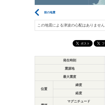
前の地震
この地震による津波の心配はありません
発生時刻
震源地
最大震度
緯度
位置
経度
マグニチュード