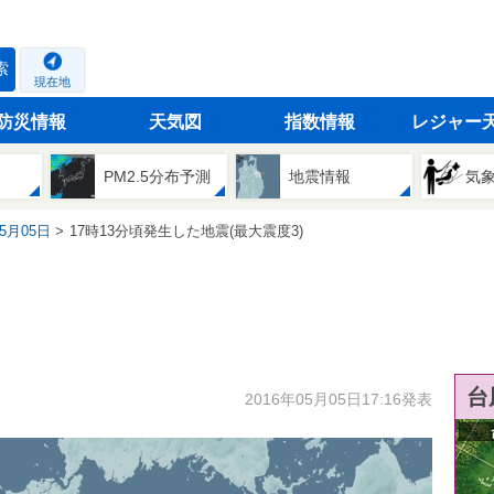
索
現在地
防災情報
天気図
指数情報
レジャー
PM2.5分布予測
地震情報
気
05月05日
17時13分頃発生した地震(最大震度3)
台
2016年05月05日17:16発表