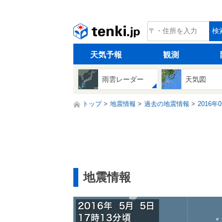
tenki.jp
検
天気予報
観測
雨雲レーダー
天気図
トップ
地震情報
過去の地震情報
2016年
地震情報