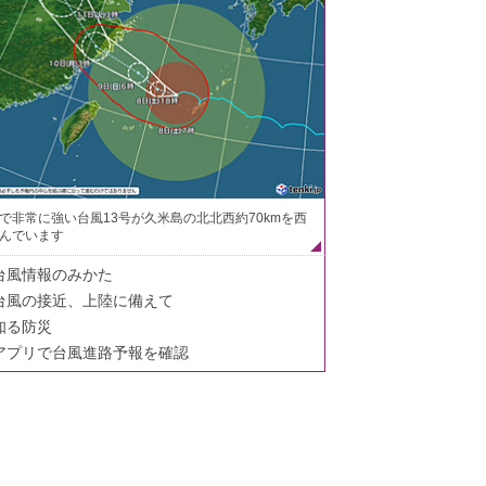
で非常に強い台風13号が久米島の北北西約70kmを西
んでいます
台風情報のみかた
台風の接近、上陸に備えて
知る防災
アプリで台風進路予報を確認