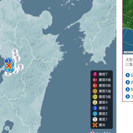
大型
に進