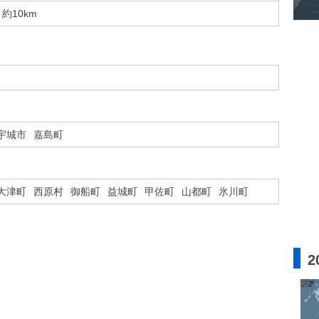
約10km
宇城市
嘉島町
大津町
西原村
御船町
益城町
甲佐町
山都町
氷川町
2