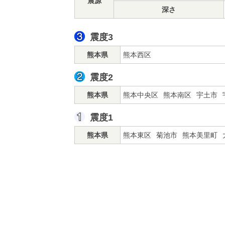
震源
深さ
震度3
熊本県
熊本西区
震度2
熊本県
熊本中央区
熊本南区
宇土市
震度1
熊本県
熊本東区
菊池市
熊本美里町