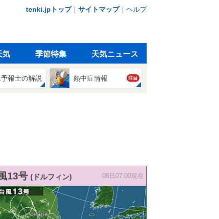
tenki.jpトップ
｜
サイトマップ
｜
ヘルプ
天気
季節特集
天気ニュース
象予報士の解説
熱中症情報
注目
風13号
(ドルフィン)
08日07:00現在