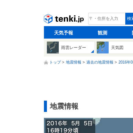
tenki.jp
検
天気予報
観測
雨雲レーダー
天気図
トップ
地震情報
過去の地震情報
2016年
地震情報