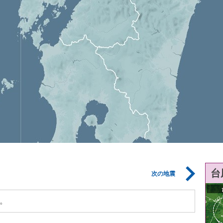
台
次の地震
。