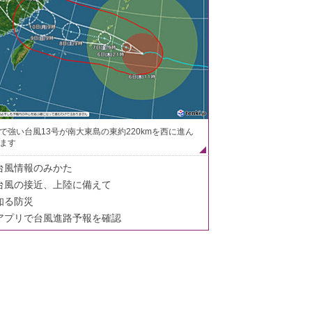
で強い台風13号が南大東島の東約220kmを西に進ん
ます
台風情報のみかた
台風の接近、上陸に備えて
知る防災
アプリで台風進路予報を確認