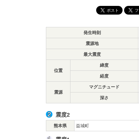
発生時刻
震源地
最大震度
緯度
位置
経度
マグニチュード
震源
深さ
震度2
熊本県
益城町