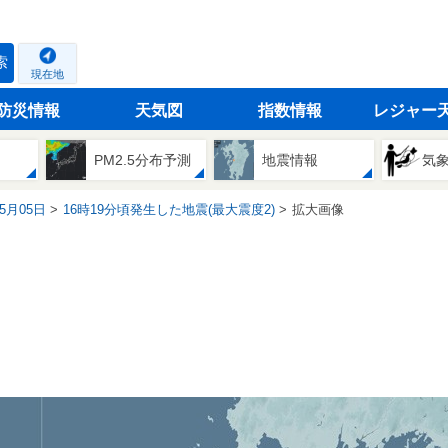
索
現在地
防災情報
天気図
指数情報
レジャー
PM2.5分布予測
地震情報
気
05月05日
16時19分頃発生した地震(最大震度2)
拡大画像