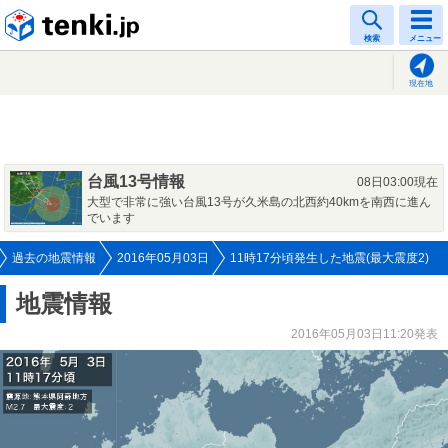
tenki.jp
検索
メニュー
現在地
台風13号情報
08日03:00現在
大型で非常に強い台風13号が久米島の北西約40kmを南西に進ん
でいます
過去の地震情報
2016年05月03日
11時17分頃発生した地震(最大震度2)
地震情報
2016年05月03日11:20発表