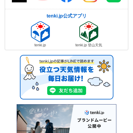
tenki.jp公式アプリ
tenki.jp
tenki.jp 登山天気