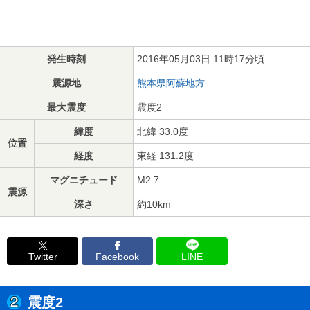
発生時刻
2016年05月03日 11時17分頃
震源地
熊本県阿蘇地方
最大震度
震度2
緯度
北緯 33.0度
位置
経度
東経 131.2度
マグニチュード
M2.7
震源
深さ
約10km
Twitter
Facebook
LINE
震度2