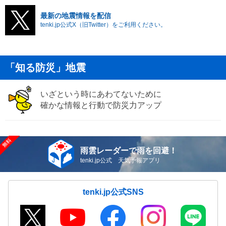
最新の地震情報を配信
tenki.jp公式X（旧Twitter）をご利用ください。
「知る防災」地震
いざという時にあわてないために
確かな情報と行動で防災力アップ
雨雲レーダーで雨を回避！
tenki.jp公式 天気予報アプリ
tenki.jp公式SNS