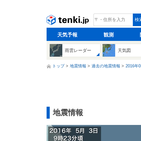
tenki.jp
検
天気予報
観測
雨雲レーダー
天気図
トップ
地震情報
過去の地震情報
2016年
地震情報