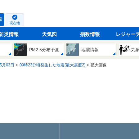
索
現在地
防災情報
天気図
指数情報
レジャー
PM2.5分布予測
地震情報
気
05月03日
09時23分頃発生した地震(最大震度2)
拡大画像