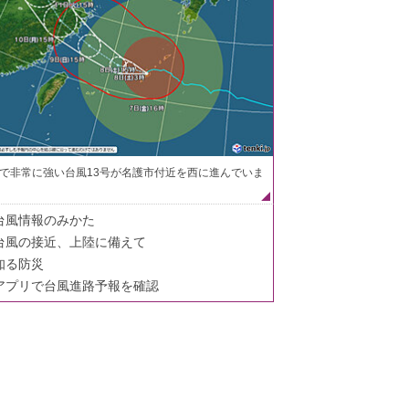
で非常に強い台風13号が名護市付近を西に進んでいま
台風情報のみかた
台風の接近、上陸に備えて
知る防災
アプリで台風進路予報を確認