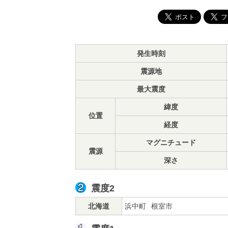
発生時刻
震源地
最大震度
緯度
位置
経度
マグニチュード
震源
深さ
震度2
北海道
浜中町
根室市