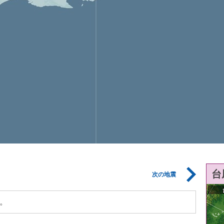
台
次の地震
。