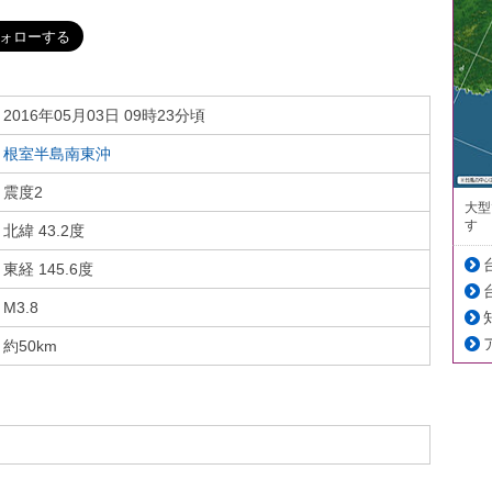
2016年05月03日 09時23分頃
根室半島南東沖
震度2
大型
す
北緯 43.2度
東経 145.6度
M3.8
約50km