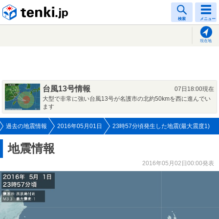
tenki.jp
検索
メニュー
現在地
台風13号情報
07日18:00現在
大型で非常に強い台風13号が名護市の北約50kmを西に進んでい
ます
過去の地震情報
2016年05月01日
23時57分頃発生した地震(最大震度1)
地震情報
2016年05月02日00:00発表