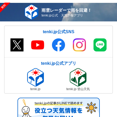
雨雲レーダーで雨を回避！
tenki.jp公式 天気予報アプリ
tenki.jp公式SNS
tenki.jp公式アプリ
tenki.jp
tenki.jp 登山天気