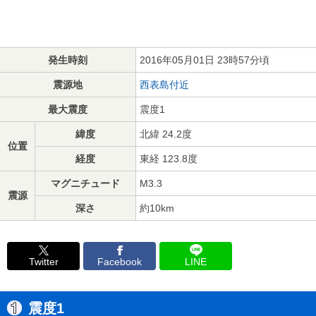
発生時刻
2016年05月01日 23時57分頃
震源地
西表島付近
最大震度
震度1
緯度
北緯 24.2度
位置
経度
東経 123.8度
マグニチュード
M3.3
震源
深さ
約10km
Twitter
Facebook
LINE
震度1