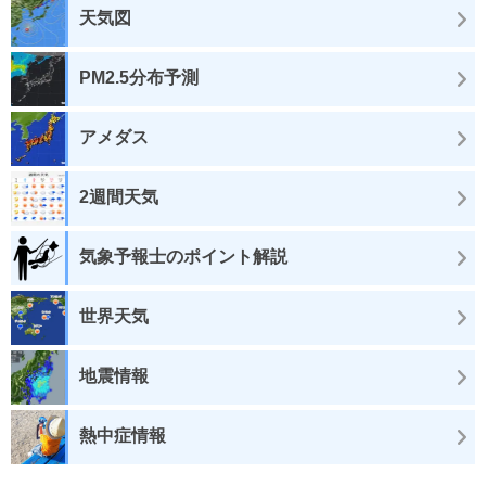
天気図
PM2.5分布予測
アメダス
2週間天気
気象予報士のポイント解説
世界天気
地震情報
熱中症情報