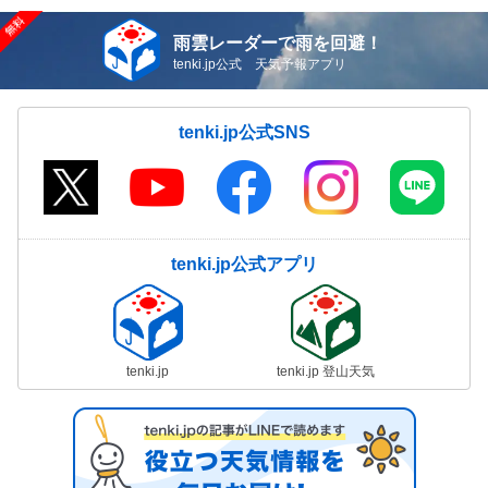
雨雲レーダーで雨を回避！
tenki.jp公式 天気予報アプリ
tenki.jp公式SNS
tenki.jp公式アプリ
tenki.jp
tenki.jp 登山天気