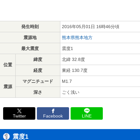
発生時刻
2016年05月01日 16時46分頃
震源地
熊本県熊本地方
最大震度
震度1
緯度
北緯 32.8度
位置
経度
東経 130.7度
マグニチュード
M1.7
震源
深さ
ごく浅い
Twitter
Facebook
LINE
震度1