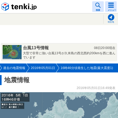
tenki.jp
検索
メニュー
現在地
台風13号情報
08日20:00現在
大型で非常に強い台風13号が久米島の西北西約200kmを西に進ん
でいます
過去の地震情報
2016年05月01日
16時46分頃発生した地震(最大震度1)
地震情報
2016年05月01日16:49発表