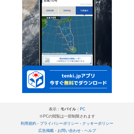
表示：
モバイル
｜
PC
※PCの閲覧は一部制限されます
利用規約
-
プライバシーポリシー
-
クッキーポリシー
広告掲載
-
お問い合わせ
-
ヘルプ