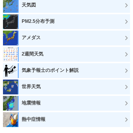
天気図
PM2.5分布予測
アメダス
2週間天気
気象予報士のポイント解説
世界天気
地震情報
熱中症情報