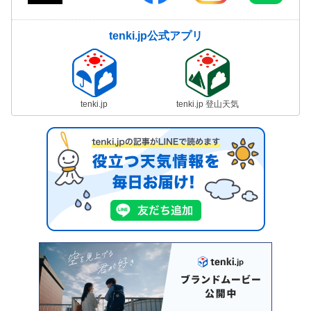
tenki.jp公式アプリ
tenki.jp
tenki.jp 登山天気