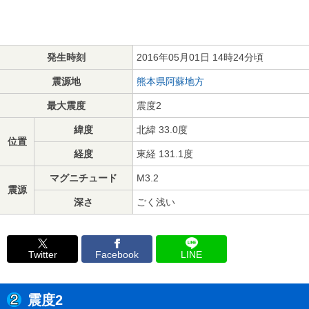
発生時刻
2016年05月01日 14時24分頃
震源地
熊本県阿蘇地方
最大震度
震度2
緯度
北緯 33.0度
位置
経度
東経 131.1度
マグニチュード
M3.2
震源
深さ
ごく浅い
Twitter
Facebook
LINE
震度2