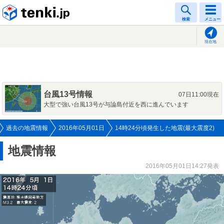
tenki.jp
検索
メニュー
現在地
台風13号情報
07日11:00現在
大型で強い台風13号が与論島付近を西に進んでいます
過去の地震情報
2016年05月01日
14時24分頃発生した地震(最大震度2)
地震情報
2016年05月01日14:27発表