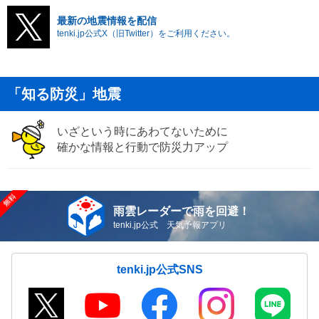
最新の地震情報を配信
tenki.jp公式X（旧Twitter）をご利用ください。
「知る防災」地震
いざという時にあわてないために
確かな情報と行動で防災力アップ
雨雲レーダーで雨を回避！
tenki.jp公式 天気予報アプリ
tenki.jp公式SNS