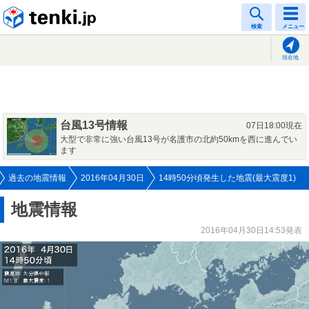
tenki.jp
検索
メニュー
現在地
台風13号情報
07日18:00現在
大型で非常に強い台風13号が名護市の北約50kmを西に進んでい
ます
過去の地震情報
2016年04月30日
14時50分頃発生した地震(最大震度1)
地震情報
2016年04月30日14:53発表