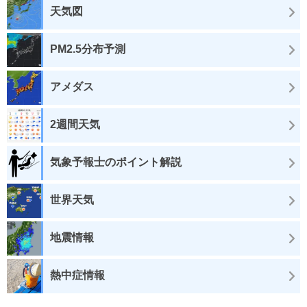
天気図
PM2.5分布予測
アメダス
2週間天気
気象予報士のポイント解説
世界天気
地震情報
熱中症情報