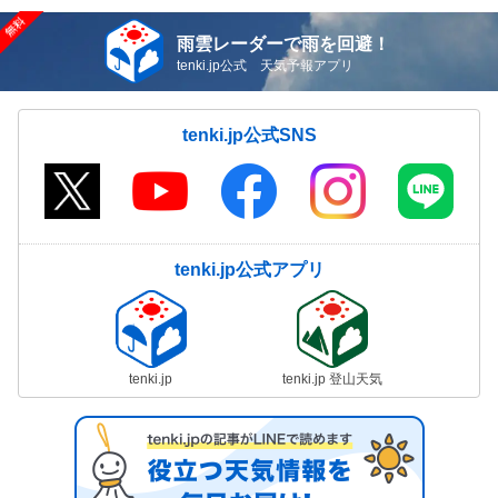
雨雲レーダーで雨を回避！
tenki.jp公式 天気予報アプリ
tenki.jp公式SNS
tenki.jp公式アプリ
tenki.jp
tenki.jp 登山天気