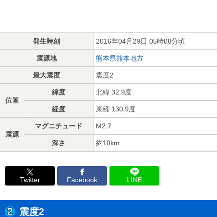
発生時刻
2016年04月29日 05時08分頃
震源地
熊本県熊本地方
最大震度
震度2
緯度
北緯 32.9度
位置
経度
東経 130.9度
マグニチュード
M2.7
震源
深さ
約10km
Twitter
Facebook
LINE
震度2