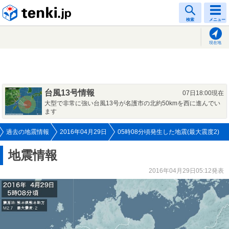
tenki.jp
検索
メニュー
現在地
台風13号情報
07日18:00現在
大型で非常に強い台風13号が名護市の北約50kmを西に進んでい
ます
過去の地震情報
2016年04月29日
05時08分頃発生した地震(最大震度2)
地震情報
2016年04月29日05:12発表