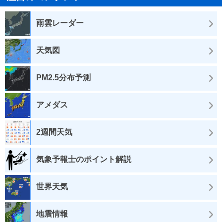
雨雲レーダー
天気図
PM2.5分布予測
アメダス
2週間天気
気象予報士のポイント解説
世界天気
地震情報