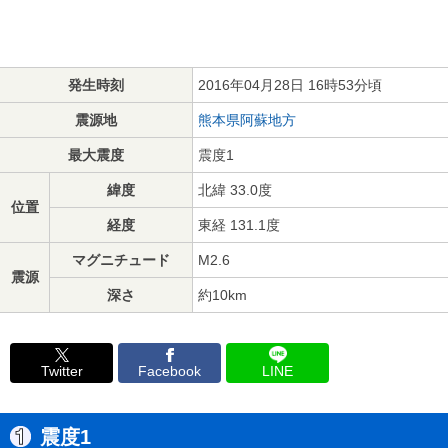
発生時刻
2016年04月28日 16時53分頃
震源地
熊本県阿蘇地方
最大震度
震度1
緯度
北緯 33.0度
位置
経度
東経 131.1度
マグニチュード
M2.6
震源
深さ
約10km
Twitter
Facebook
LINE
震度1