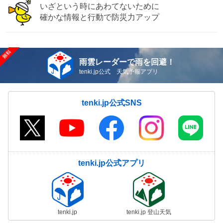
いざという時にあわてないために
確かな情報と行動で防災力アップ
雨雲レーダーで雨を回避！
tenki.jp公式 天気予報アプリ
tenki.jp公式SNS
tenki.jp公式アプリ
tenki.jp
tenki.jp 登山天気