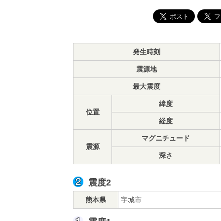
発生時刻
震源地
最大震度
緯度
位置
経度
マグニチュード
震源
深さ
震度2
熊本県
宇城市