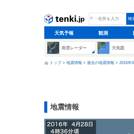
tenki.jp
検
天気予報
観測
雨雲レーダー
天気図
トップ
地震情報
過去の地震情報
2016年
地震情報