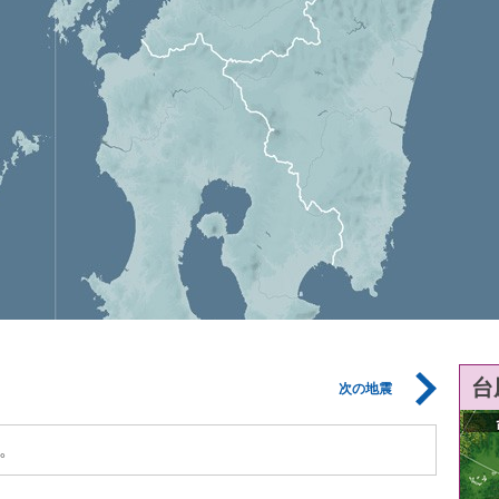
台
次の地震
。