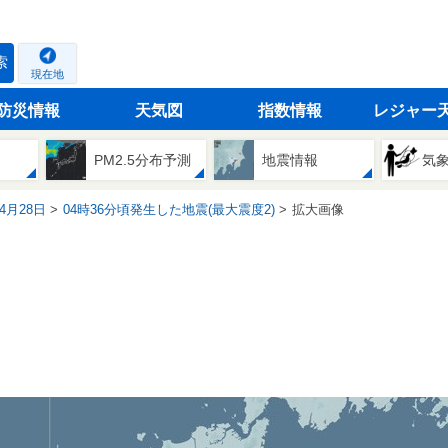
索
現在地
防災情報
天気図
指数情報
レジャー
PM2.5分布予測
地震情報
気
04月28日
04時36分頃発生した地震(最大震度2)
拡大画像