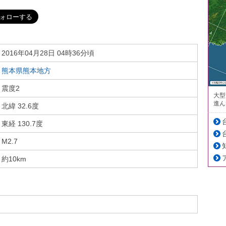
2016年04月28日 04時36分頃
熊本県熊本地方
震度2
大型
進ん
北緯 32.6度
東経 130.7度
M2.7
約10km