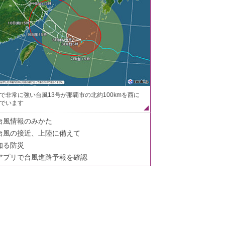
で非常に強い台風13号が那覇市の北約100kmを西に
でいます
台風情報のみかた
台風の接近、上陸に備えて
知る防災
アプリで台風進路予報を確認