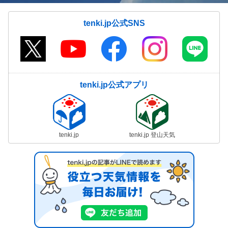
tenki.jp公式SNS
tenki.jp公式アプリ
tenki.jp
tenki.jp 登山天気