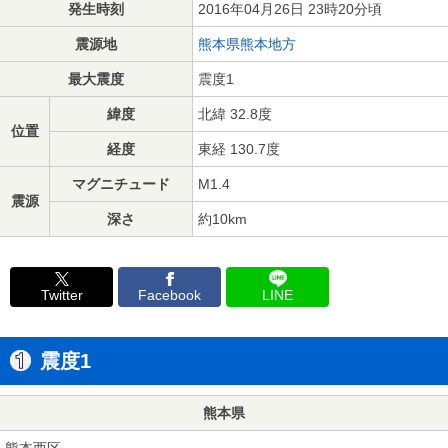
発生時刻
2016年04月26日 23時20分頃
震源地
熊本県熊本地方
最大震度
震度1
緯度
北緯 32.8度
位置
経度
東経 130.7度
マグニチュード
M1.4
震源
深さ
約10km
Twitter
Facebook
LINE
震度1
熊本県
熊本西区