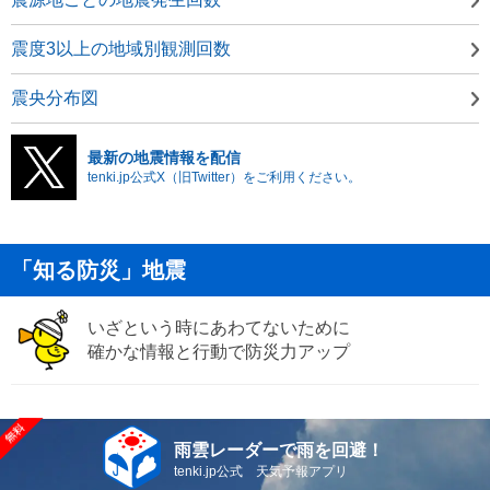
震度3以上の地域別観測回数
震央分布図
最新の地震情報を配信
tenki.jp公式X（旧Twitter）をご利用ください。
「知る防災」地震
いざという時にあわてないために
確かな情報と行動で防災力アップ
雨雲レーダーで雨を回避！
tenki.jp公式 天気予報アプリ