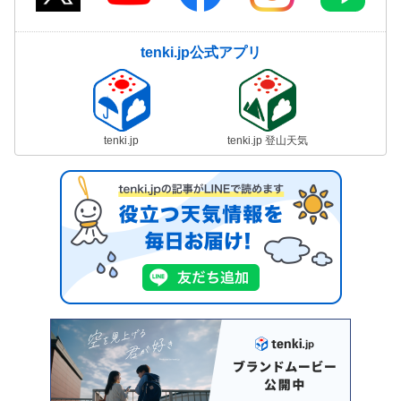
tenki.jp公式アプリ
tenki.jp
tenki.jp 登山天気