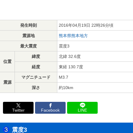
発生時刻
2016年04月19日 22時26分頃
震源地
熊本県熊本地方
最大震度
震度3
緯度
北緯 32.6度
位置
経度
東経 130.7度
マグニチュード
M3.7
震源
深さ
約10km
Twitter
Facebook
LINE
震度3