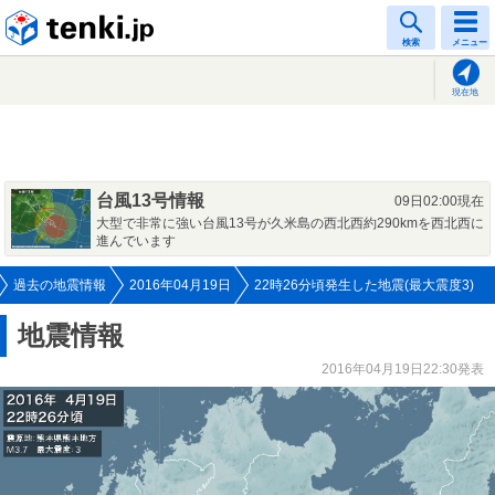
tenki.jp
検索
メニュー
現在地
台風13号情報
09日02:00現在
大型で非常に強い台風13号が久米島の西北西約290kmを西北西に
進んでいます
過去の地震情報
2016年04月19日
22時26分頃発生した地震(最大震度3)
地震情報
2016年04月19日22:30発表