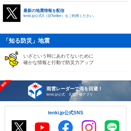
最新の地震情報を配信
tenki.jp公式X（旧Twitter）をご利用ください。
「知る防災」地震
いざという時にあわてないために
確かな情報と行動で防災力アップ
雨雲レーダーで雨を回避！
tenki.jp公式 天気予報アプリ
tenki.jp公式SNS