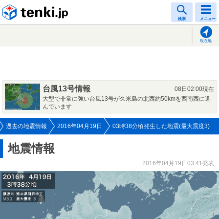
tenki.jp
検索
メニュー
現在地
台風13号情報
08日02:00現在
大型で非常に強い台風13号が久米島の北西約50kmを西南西に進
んでいます
過去の地震情報
2016年04月19日
03時38分頃発生した地震(最大震度3)
地震情報
2016年04月19日03:41発表