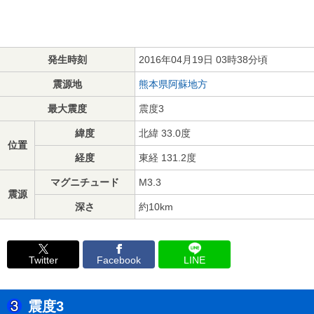
発生時刻
2016年04月19日 03時38分頃
震源地
熊本県阿蘇地方
最大震度
震度3
緯度
北緯 33.0度
位置
経度
東経 131.2度
マグニチュード
M3.3
震源
深さ
約10km
Twitter
Facebook
LINE
震度3