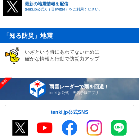
最新の地震情報を配信
tenki.jp公式X（旧Twitter）をご利用ください。
「知る防災」地震
いざという時にあわてないために
確かな情報と行動で防災力アップ
雨雲レーダーで雨を回避！
tenki.jp公式 天気予報アプリ
tenki.jp公式SNS