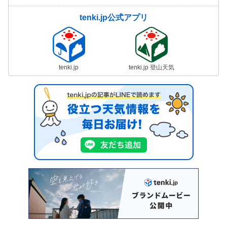
tenki.jp公式アプリ
tenki.jp
tenki.jp 登山天気