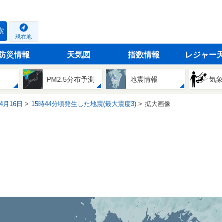
索
現在地
防災情報
天気図
指数情報
レジャー
PM2.5分布予測
地震情報
気
04月16日
15時44分頃発生した地震(最大震度3)
拡大画像