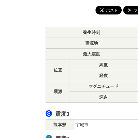
発生時刻
震源地
最大震度
緯度
位置
経度
マグニチュード
震源
深さ
震度3
熊本県
宇城市