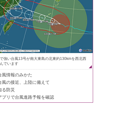
で強い台風13号が南大東島の北東約130kmを西北西
んでいます
台風情報のみかた
台風の接近、上陸に備えて
知る防災
アプリで台風進路予報を確認