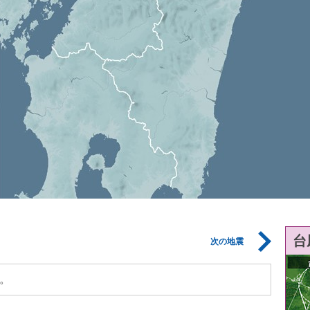
台
次の地震
。