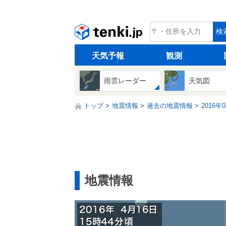
tenki.jp
検
天気予報
観測
雨雲レーダー
天気図
トップ
地震情報
過去の地震情報
2016年
地震情報