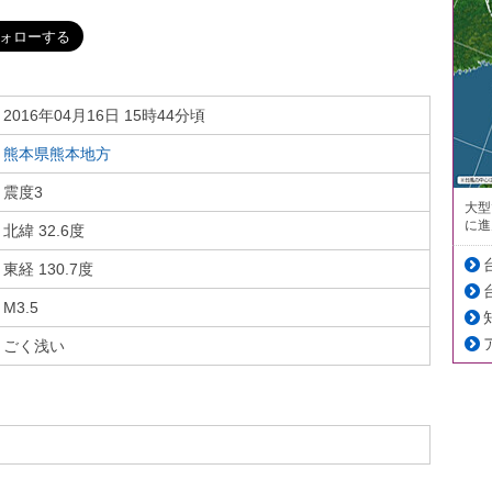
2016年04月16日 15時44分頃
熊本県熊本地方
震度3
大型
に進
北緯 32.6度
東経 130.7度
M3.5
ごく浅い