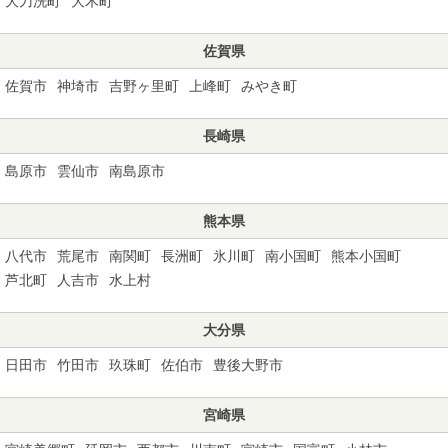
大刀洗町
大木町
佐賀県
佐賀市
神埼市
吉野ヶ里町
上峰町
みやき町
長崎県
島原市
雲仙市
南島原市
熊本県
八代市
荒尾市
南関町
長洲町
氷川町
南小国町
熊本小国町
芦北町
人吉市
水上村
大分県
日田市
竹田市
玖珠町
佐伯市
豊後大野市
宮崎県