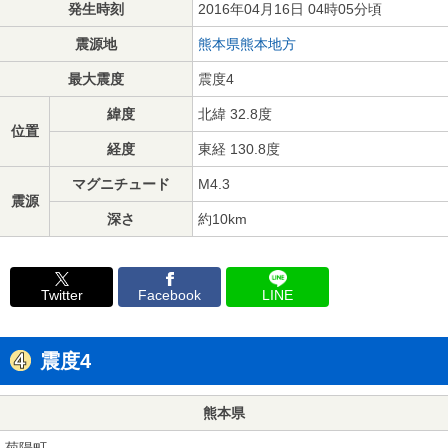
発生時刻
2016年04月16日 04時05分頃
震源地
熊本県熊本地方
最大震度
震度4
緯度
北緯 32.8度
位置
経度
東経 130.8度
マグニチュード
M4.3
震源
深さ
約10km
Twitter
Facebook
LINE
震度4
熊本県
菊陽町