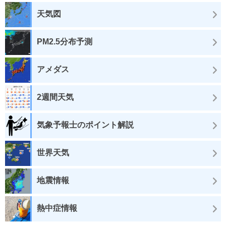
天気図
PM2.5分布予測
アメダス
2週間天気
気象予報士のポイント解説
世界天気
地震情報
熱中症情報