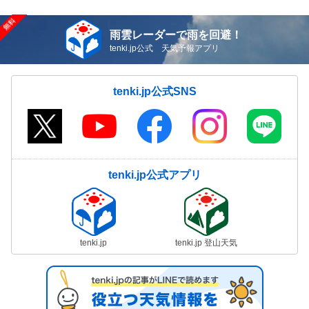
雨雲レーダーで雨を回避！
tenki.jp公式 天気予報アプリ
tenki.jp公式SNS
tenki.jp公式アプリ
tenki.jp
tenki.jp 登山天気