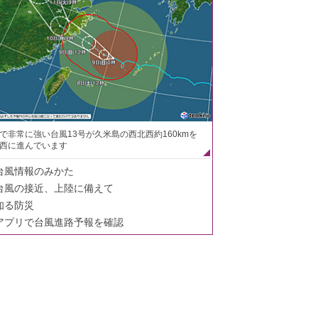
で非常に強い台風13号が久米島の西北西約160kmを
西に進んでいます
台風情報のみかた
台風の接近、上陸に備えて
知る防災
アプリで台風進路予報を確認