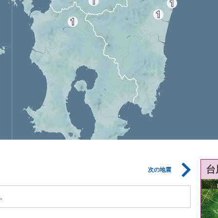
台
次の地震
。