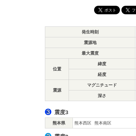
発生時刻
震源地
最大震度
緯度
位置
経度
マグニチュード
震源
深さ
震度3
熊本県
熊本西区
熊本南区