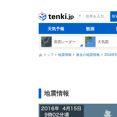
tenki.jp
検
天気予報
観測
雨雲レーダー
天気図
トップ
地震情報
過去の地震情報
2016年
地震情報