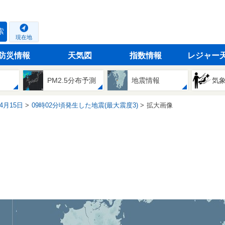
索
現在地
防災情報
天気図
指数情報
レジャー
PM2.5分布予測
地震情報
気
04月15日
09時02分頃発生した地震(最大震度3)
拡大画像