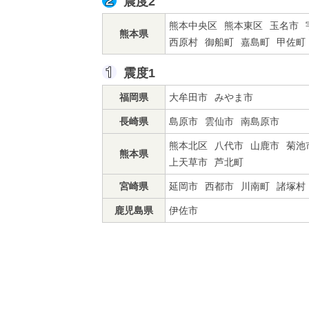
震度2
熊本中央区
熊本東区
玉名市
熊本県
西原村
御船町
嘉島町
甲佐町
震度1
福岡県
大牟田市
みやま市
長崎県
島原市
雲仙市
南島原市
熊本北区
八代市
山鹿市
菊池
熊本県
上天草市
芦北町
宮崎県
延岡市
西都市
川南町
諸塚村
鹿児島県
伊佐市