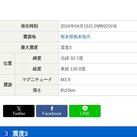
発生時刻
2016年04月15日 09時02分頃
震源地
熊本県熊本地方
最大震度
震度3
緯度
北緯 32.7度
位置
経度
東経 130.8度
マグニチュード
M3.8
震源
深さ
約10km
Twitter
Facebook
LINE
震度3