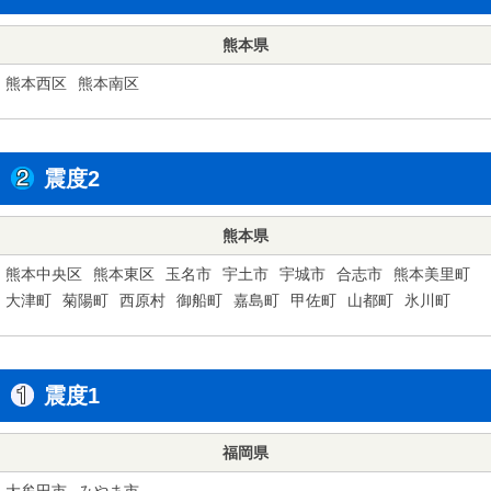
熊本県
熊本西区
熊本南区
震度2
熊本県
熊本中央区
熊本東区
玉名市
宇土市
宇城市
合志市
熊本美里町
大津町
菊陽町
西原村
御船町
嘉島町
甲佐町
山都町
氷川町
震度1
福岡県
大牟田市
みやま市