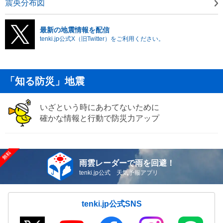
震央分布図
最新の地震情報を配信
tenki.jp公式X（旧Twitter）をご利用ください。
「知る防災」地震
いざという時にあわてないために
確かな情報と行動で防災力アップ
雨雲レーダーで雨を回避！
tenki.jp公式 天気予報アプリ
tenki.jp公式SNS