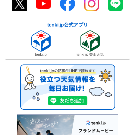
tenki.jp公式アプリ
tenki.jp
tenki.jp 登山天気