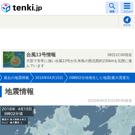
tenki.jp
検索
メニュー
現在地
台風13号情報
08日22:00現在
大型で非常に強い台風13号が久米島の西北西約230kmを北西に進
んでいます
過去の地震情報
2016年04月15日
09時02分頃発生した地震(最大震度3)
地震情報
2016年04月15日09:06発表