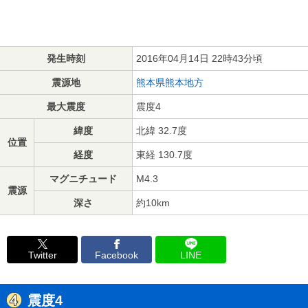
発生時刻
2016年04月14日 22時43分頃
震源地
熊本県熊本地方
最大震度
震度4
緯度
北緯 32.7度
位置
経度
東経 130.7度
マグニチュード
M4.3
震源
深さ
約10km
Twitter
Facebook
LINE
震度4