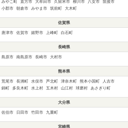
みやこ町
直方市
大牟田市
久留米市
柳川市
八女市
筑後市
小郡市
朝倉市
みやま市
筑前町
大木町
佐賀県
唐津市
佐賀市
嬉野市
上峰町
白石町
長崎県
島原市
南島原市
長崎市
大村市
熊本県
荒尾市
長洲町
水俣市
芦北町
津奈木町
熊本小国町
人吉市
錦町
多良木町
水上村
五木村
山江村
球磨村
あさぎり町
大分県
佐伯市
日田市
竹田市
九重町
宮崎県