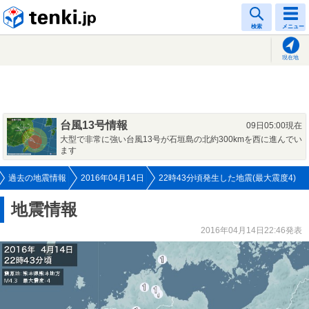
tenki.jp
検索
メニュー
現在地
台風13号情報
09日05:00現在
大型で非常に強い台風13号が石垣島の北約300kmを西に進んでい
ます
過去の地震情報
2016年04月14日
22時43分頃発生した地震(最大震度4)
地震情報
2016年04月14日22:46発表