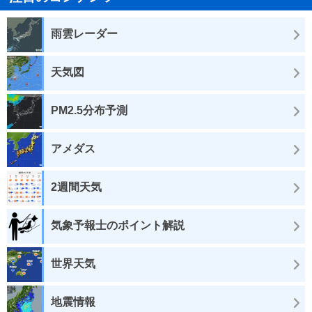
雨雲レーダー
天気図
PM2.5分布予測
アメダス
2週間天気
気象予報士のポイント解説
世界天気
地震情報