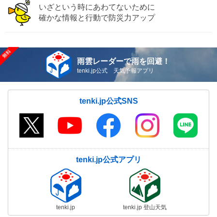
いざという時にあわてないために
確かな情報と行動で防災力アップ
雨雲レーダーで雨を回避！
tenki.jp公式 天気予報アプリ
tenki.jp公式SNS
tenki.jp公式アプリ
tenki.jp
tenki.jp 登山天気