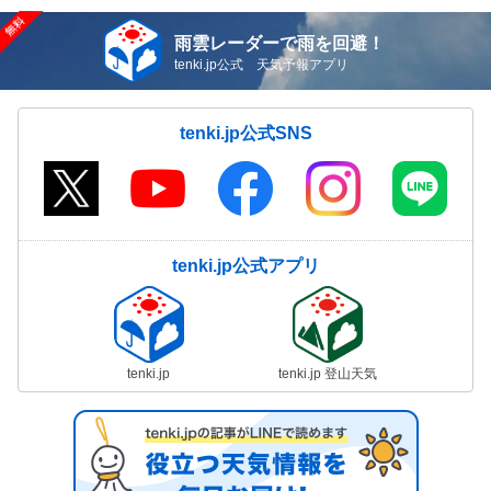
雨雲レーダーで雨を回避！
tenki.jp公式 天気予報アプリ
tenki.jp公式SNS
tenki.jp公式アプリ
tenki.jp
tenki.jp 登山天気