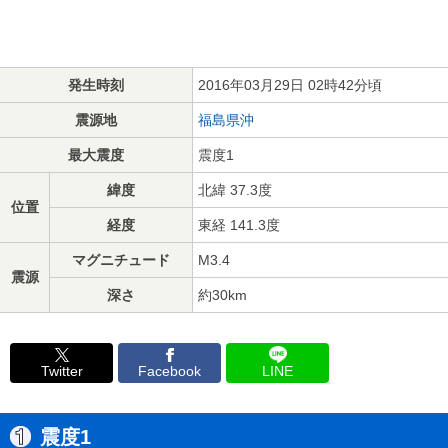
発生時刻
2016年03月29日 02時42分頃
震源地
福島県沖
最大震度
震度1
緯度
北緯 37.3度
位置
経度
東経 141.3度
マグニチュード
M3.4
震源
深さ
約30km
Twitter
Facebook
LINE
震度1