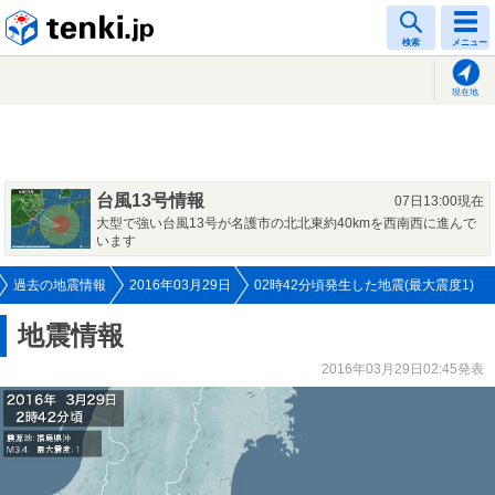
tenki.jp
検索
メニュー
現在地
台風13号情報
07日13:00現在
大型で強い台風13号が名護市の北北東約40kmを西南西に進んで
います
過去の地震情報
2016年03月29日
02時42分頃発生した地震(最大震度1)
地震情報
2016年03月29日02:45発表