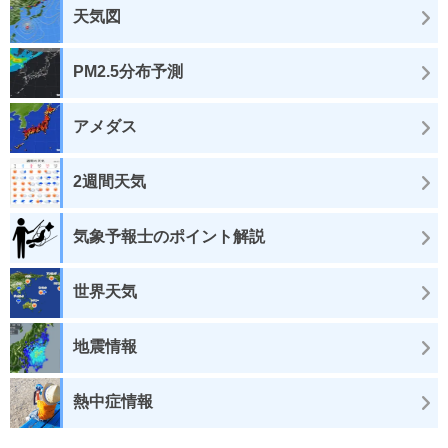
天気図
PM2.5分布予測
アメダス
2週間天気
気象予報士のポイント解説
世界天気
地震情報
熱中症情報