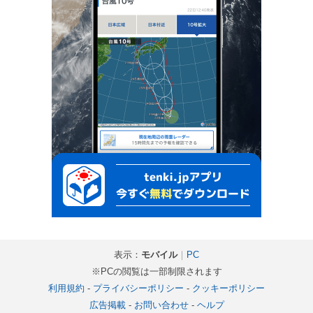
表示：
モバイル
｜
PC
※PCの閲覧は一部制限されます
利用規約
-
プライバシーポリシー
-
クッキーポリシー
広告掲載
-
お問い合わせ
-
ヘルプ