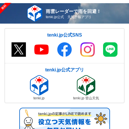
雨雲レーダーで雨を回避！
tenki.jp公式 天気予報アプリ
tenki.jp公式SNS
tenki.jp公式アプリ
tenki.jp
tenki.jp 登山天気