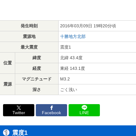
発生時刻
2016年03月09日 19時20分頃
震源地
十勝地方北部
最大震度
震度1
緯度
北緯 43.4度
位置
経度
東経 143.1度
マグニチュード
M3.2
震源
深さ
ごく浅い
Twitter
Facebook
LINE
震度1