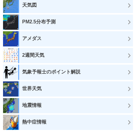
天気図
PM2.5分布予測
アメダス
2週間天気
気象予報士のポイント解説
世界天気
地震情報
熱中症情報