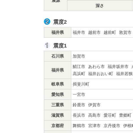
震源
深さ
震度2
福井県
福井市
越前市
越前町
敦賀市
震度1
石川県
加賀市
鯖江市
あわら市
福井坂井市
福井県
高浜町
福井おおい町
福井若狭
岐阜県
揖斐川町
愛知県
一宮市
三重県
鈴鹿市
伊賀市
滋賀県
長浜市
高島市
愛荘町
豊郷町
京都府
舞鶴市
宮津市
京丹後市
伊根