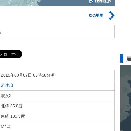
次の地震
。
2016年03月07日 05時58分頃
若狭湾
震度2
北緯 35.8度
東経 135.9度
M4.0