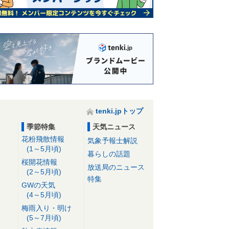
tenki.jpトップ
季節特集
天気ニュース
花粉飛散情報
気象予報士解説
(1～5月頃)
暮らしの話題
桜開花情報
放送局のニュース
(2～5月頃)
特集
GWの天気
(4～5月頃)
梅雨入り・明け
(5～7月頃)