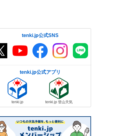
tenki.jp公式SNS
tenki.jp公式アプリ
tenki.jp
tenki.jp 登山天気