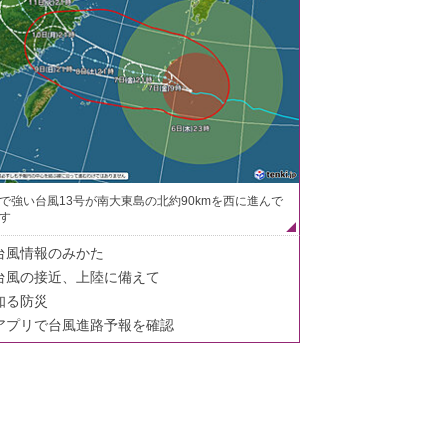
で強い台風13号が南大東島の北約90kmを西に進んで
す
台風情報のみかた
台風の接近、上陸に備えて
知る防災
アプリで台風進路予報を確認