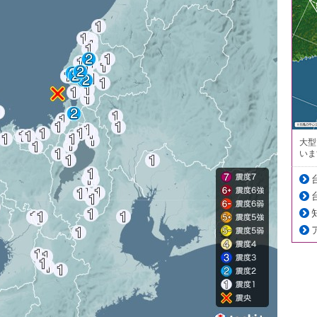
大型
いま