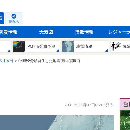
索
現在地
防災情報
天気図
指数情報
レジャー
PM2.5分布予測
地震情報
気
03月07日
05時58分頃発生した地震(最大震度2)
台
2016年03月07日06:03発表