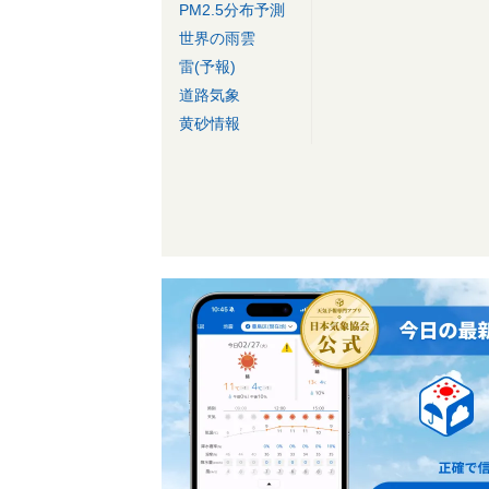
PM2.5分布予測
世界の雨雲
雷(予報)
道路気象
黄砂情報