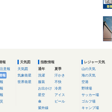
情報
天気図
指数情報
レジャー天気
注意報
天気図
通年
夏季
山の天気
情報
気象衛星
洗濯
汗かき
海の天気
報
世界衛星
服装
不快
空港
報
お出かけ
冷房
野球場
報
星空
アイス
サッカー場
災
傘
ビール
ゴルフ場
紫外線
キャンプ場