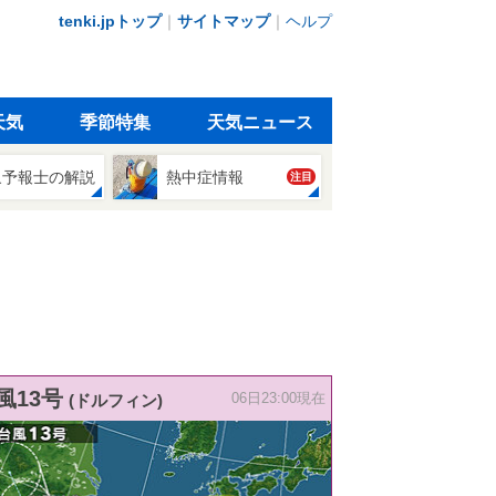
tenki.jpトップ
｜
サイトマップ
｜
ヘルプ
天気
季節特集
天気ニュース
象予報士の解説
熱中症情報
注目
風13号
(ドルフィン)
06日23:00現在