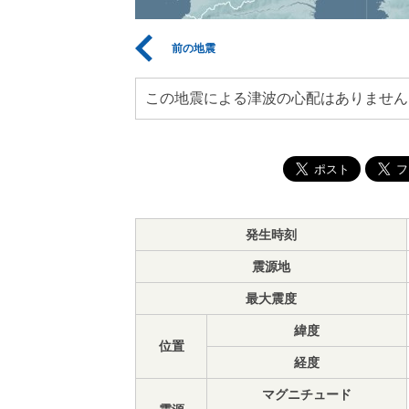
前の地震
この地震による津波の心配はありません
発生時刻
震源地
最大震度
緯度
位置
経度
マグニチュード