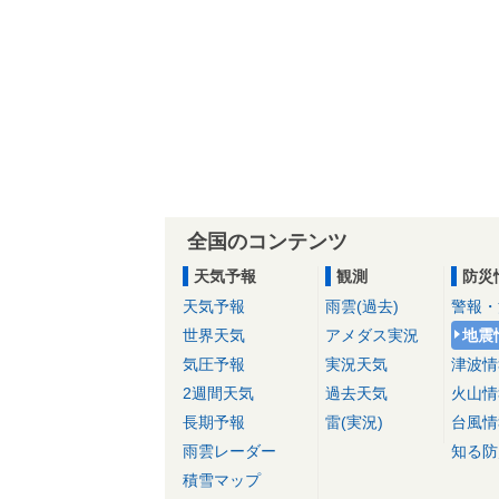
全国のコンテンツ
天気予報
観測
防災
天気予報
雨雲(過去)
警報・
世界天気
アメダス実況
地震
気圧予報
実況天気
津波情
2週間天気
過去天気
火山情
長期予報
雷(実況)
台風情
雨雲レーダー
知る防
積雪マップ