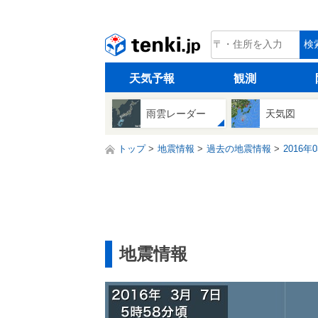
tenki.jp
検
天気予報
観測
雨雲レーダー
天気図
トップ
地震情報
過去の地震情報
2016年
地震情報