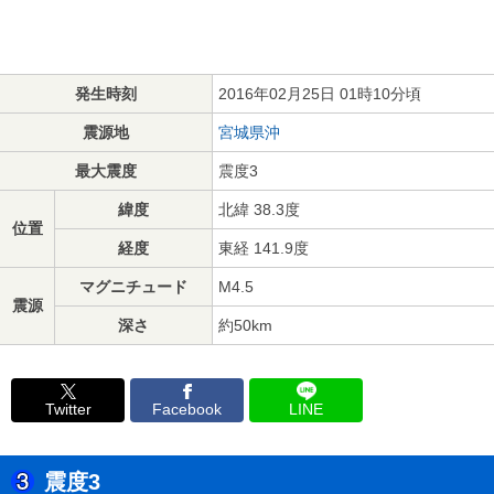
発生時刻
2016年02月25日 01時10分頃
震源地
宮城県沖
最大震度
震度3
緯度
北緯 38.3度
位置
経度
東経 141.9度
マグニチュード
M4.5
震源
深さ
約50km
Twitter
Facebook
LINE
震度3