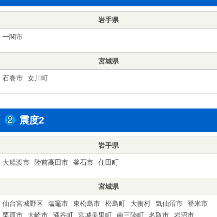
岩手県
一関市
宮城県
石巻市
女川町
震度2
岩手県
大船渡市
陸前高田市
釜石市
住田町
宮城県
仙台宮城野区
塩竈市
東松島市
松島町
大衡村
気仙沼市
登米市
栗原市
大崎市
涌谷町
宮城美里町
南三陸町
名取市
岩沼市