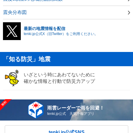
震央分布図
最新の地震情報を配信
tenki.jp公式X（旧Twitter）をご利用ください。
「知る防災」地震
いざという時にあわてないために
確かな情報と行動で防災力アップ
雨雲レーダーで雨を回避！
tenki.jp公式 天気予報アプリ
tenki.jp公式SNS