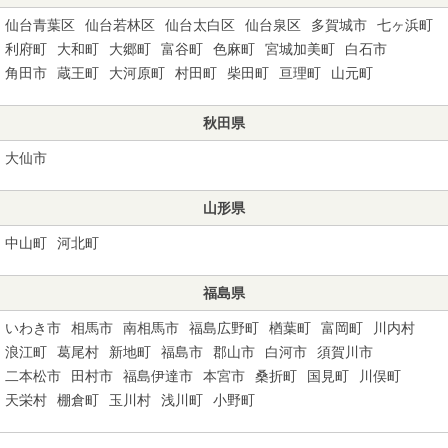
仙台青葉区
仙台若林区
仙台太白区
仙台泉区
多賀城市
七ヶ浜町
利府町
大和町
大郷町
富谷町
色麻町
宮城加美町
白石市
角田市
蔵王町
大河原町
村田町
柴田町
亘理町
山元町
秋田県
大仙市
山形県
中山町
河北町
福島県
いわき市
相馬市
南相馬市
福島広野町
楢葉町
富岡町
川内村
浪江町
葛尾村
新地町
福島市
郡山市
白河市
須賀川市
二本松市
田村市
福島伊達市
本宮市
桑折町
国見町
川俣町
天栄村
棚倉町
玉川村
浅川町
小野町