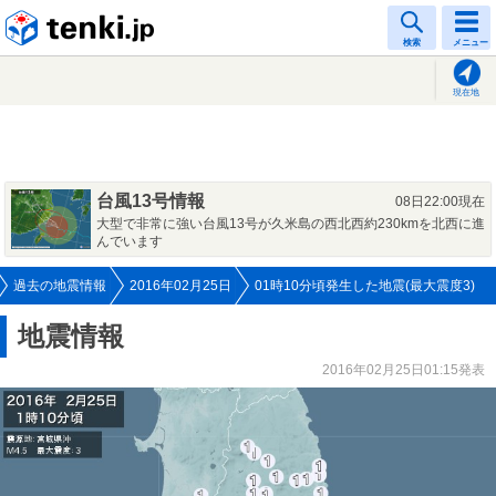
tenki.jp
検索
メニュー
現在地
台風13号情報
08日22:00現在
大型で非常に強い台風13号が久米島の西北西約230kmを北西に進
んでいます
過去の地震情報
2016年02月25日
01時10分頃発生した地震(最大震度3)
地震情報
2016年02月25日01:15発表