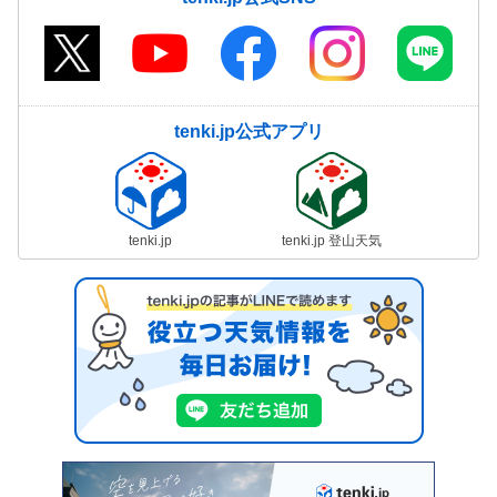
tenki.jp公式アプリ
tenki.jp
tenki.jp 登山天気