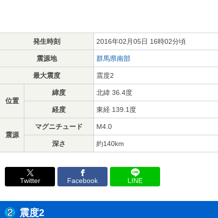
発生時刻
2016年02月05日 16時02分頃
震源地
群馬県南部
最大震度
震度2
緯度
北緯 36.4度
位置
経度
東経 139.1度
マグニチュード
M4.0
震源
深さ
約140km
Twitter
Facebook
LINE
震度2