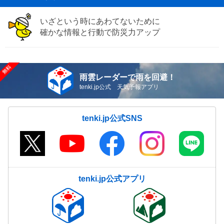
いざという時にあわてないために
確かな情報と行動で防災力アップ
雨雲レーダーで雨を回避！
tenki.jp公式 天気予報アプリ
tenki.jp公式SNS
tenki.jp公式アプリ