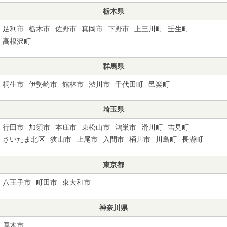
栃木県
足利市
栃木市
佐野市
真岡市
下野市
上三川町
壬生町
高根沢町
群馬県
桐生市
伊勢崎市
館林市
渋川市
千代田町
邑楽町
埼玉県
行田市
加須市
本庄市
東松山市
鴻巣市
滑川町
吉見町
さいたま北区
狭山市
上尾市
入間市
桶川市
川島町
長瀞町
東京都
八王子市
町田市
東大和市
神奈川県
厚木市