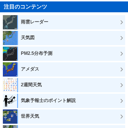
注目のコンテンツ
雨雲レーダー
天気図
PM2.5分布予測
アメダス
2週間天気
気象予報士のポイント解説
世界天気