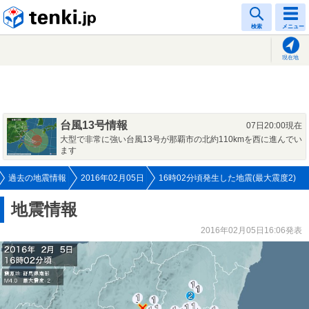
tenki.jp
検索
メニュー
現在地
台風13号情報
07日20:00現在
大型で非常に強い台風13号が那覇市の北約110kmを西に進んでい
ます
過去の地震情報
2016年02月05日
16時02分頃発生した地震(最大震度2)
地震情報
2016年02月05日16:06発表