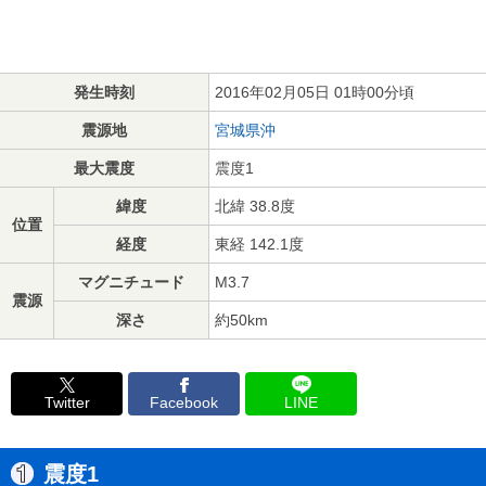
発生時刻
2016年02月05日 01時00分頃
震源地
宮城県沖
最大震度
震度1
緯度
北緯 38.8度
位置
経度
東経 142.1度
マグニチュード
M3.7
震源
深さ
約50km
Twitter
Facebook
LINE
震度1