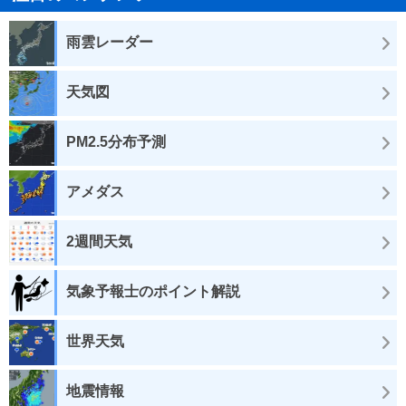
雨雲レーダー
天気図
PM2.5分布予測
アメダス
2週間天気
気象予報士のポイント解説
世界天気
地震情報