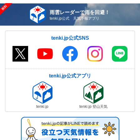
雨雲レーダーで雨を回避！
tenki.jp公式 天気予報アプリ
tenki.jp公式SNS
tenki.jp公式アプリ
tenki.jp
tenki.jp 登山天気