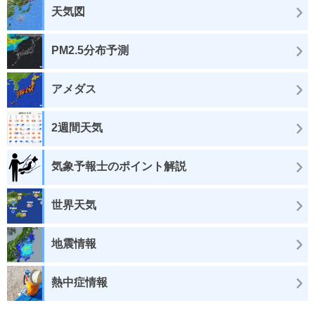
天気図
PM2.5分布予測
アメダス
2週間天気
気象予報士のポイント解説
世界天気
地震情報
熱中症情報