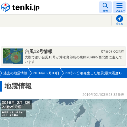
tenki.jp
検索
メニュー
現在地
台風13号情報
07日07:00現在
大型で強い台風13号が沖永良部島の東約70kmを西北西に進んで
います
過去の地震情報
2016年02月03日
23時29分頃発生した地震(最大震度1)
地震情報
2016年02月03日23:32発表