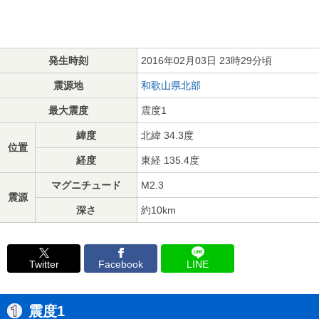
発生時刻
2016年02月03日 23時29分頃
震源地
和歌山県北部
最大震度
震度1
緯度
北緯 34.3度
位置
経度
東経 135.4度
マグニチュード
M2.3
震源
深さ
約10km
Twitter
Facebook
LINE
震度1