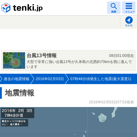
tenki.jp
検索
メニュー
現在地
台風13号情報
08日01:00現在
大型で非常に強い台風13号が久米島の北西約70kmを西に進んで
います
過去の地震情報
2016年02月03日
07時48分頃発生した地震(最大震度1)
地震情報
2016年02月03日07:53発表