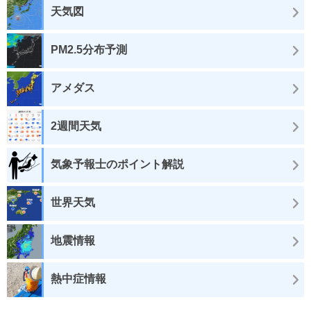
天気図
PM2.5分布予測
アメダス
2週間天気
気象予報士のポイント解説
世界天気
地震情報
熱中症情報