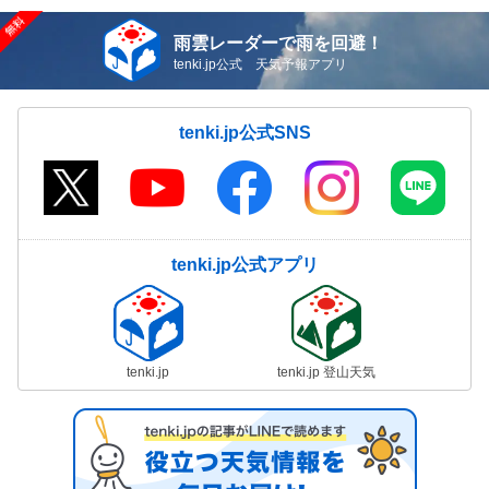
雨雲レーダーで雨を回避！
tenki.jp公式 天気予報アプリ
tenki.jp公式SNS
tenki.jp公式アプリ
tenki.jp
tenki.jp 登山天気