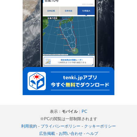
表示：
モバイル
｜
PC
※PCの閲覧は一部制限されます
利用規約
-
プライバシーポリシー
-
クッキーポリシー
広告掲載
-
お問い合わせ
-
ヘルプ