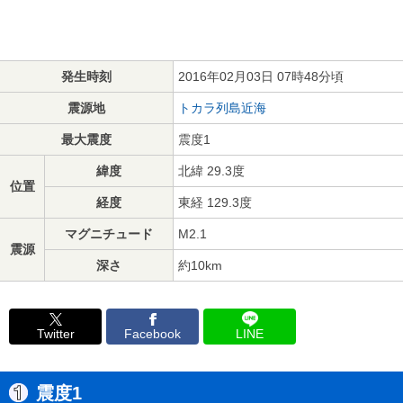
発生時刻
2016年02月03日 07時48分頃
震源地
トカラ列島近海
最大震度
震度1
緯度
北緯 29.3度
位置
経度
東経 129.3度
マグニチュード
M2.1
震源
深さ
約10km
Twitter
Facebook
LINE
震度1