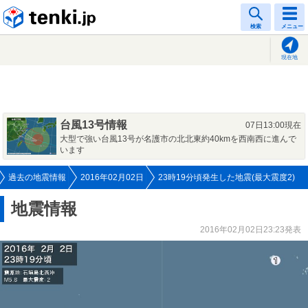
tenki.jp
検索
メニュー
現在地
台風13号情報
07日13:00現在
大型で強い台風13号が名護市の北北東約40kmを西南西に進んで
います
過去の地震情報
2016年02月02日
23時19分頃発生した地震(最大震度2)
地震情報
2016年02月02日23:23発表