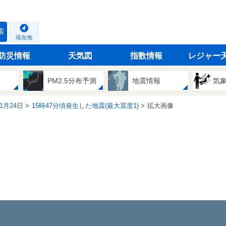
索
現在地
防災情報
天気図
指数情報
レジャー
PM2.5分布予測
地震情報
気
01月24日
15時47分頃発生した地震(最大震度1)
拡大画像