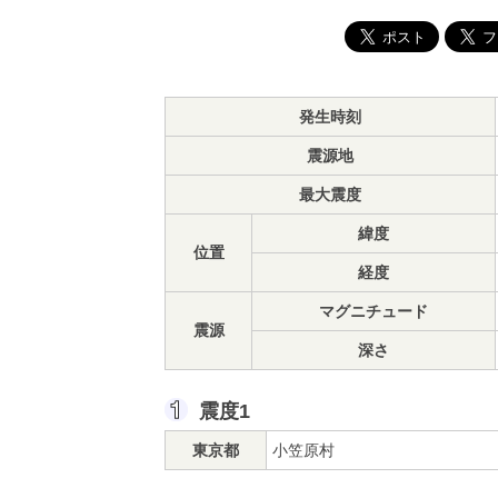
発生時刻
震源地
最大震度
緯度
位置
経度
マグニチュード
震源
深さ
震度1
東京都
小笠原村