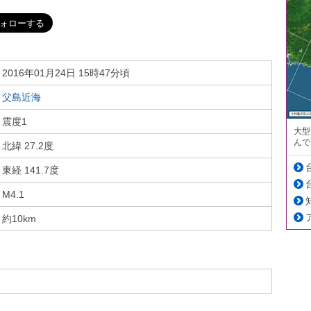
2016年01月24日 15時47分頃
父島近海
震度1
大型
んで
北緯 27.2度
東経 141.7度
M4.1
約10km