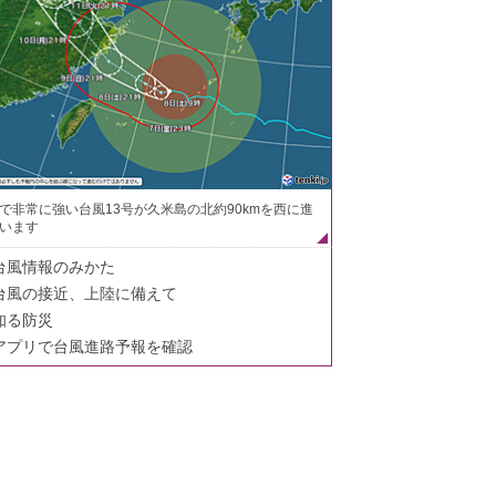
で非常に強い台風13号が久米島の北約90kmを西に進
います
台風情報のみかた
台風の接近、上陸に備えて
知る防災
アプリで台風進路予報を確認