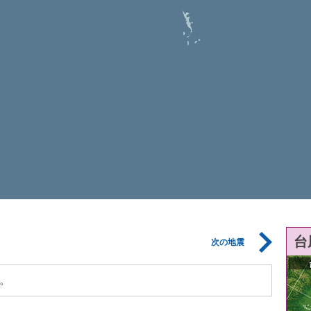
台
次の地震
。