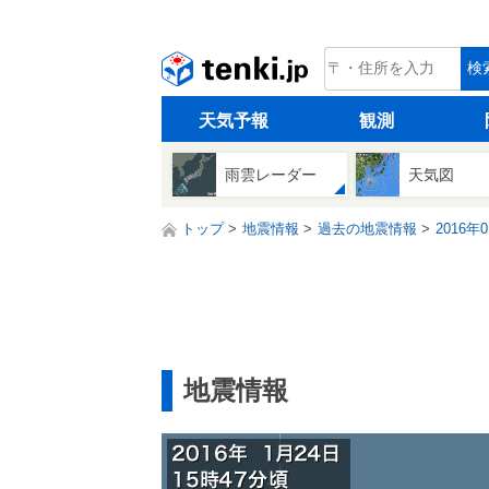
tenki.jp
検
天気予報
観測
雨雲レーダー
天気図
トップ
地震情報
過去の地震情報
2016年
地震情報