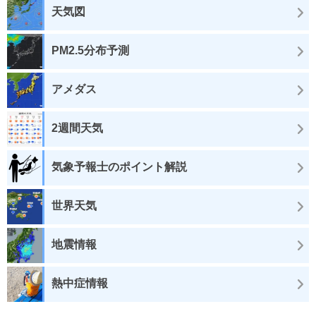
天気図
PM2.5分布予測
アメダス
2週間天気
気象予報士のポイント解説
世界天気
地震情報
熱中症情報