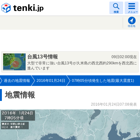
tenki.jp
検索
メニュー
現在地
台風13号情報
09日02:00現在
大型で非常に強い台風13号が久米島の西北西約290kmを西北西に
進んでいます
過去の地震情報
2016年01月24日
07時05分頃発生した地震(最大震度1)
地震情報
2016年01月24日07:08発表