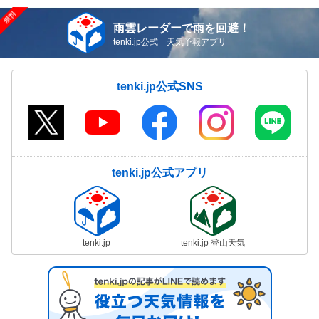
雨雲レーダーで雨を回避！
tenki.jp公式 天気予報アプリ
tenki.jp公式SNS
tenki.jp公式アプリ
tenki.jp
tenki.jp 登山天気