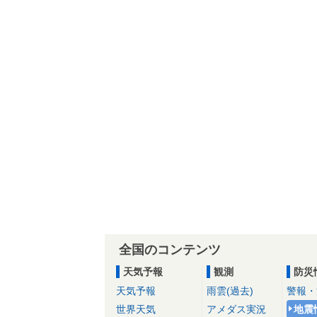
全国のコンテンツ
天気予報
観測
防災
天気予報
雨雲(過去)
警報・
世界天気
アメダス実況
地震