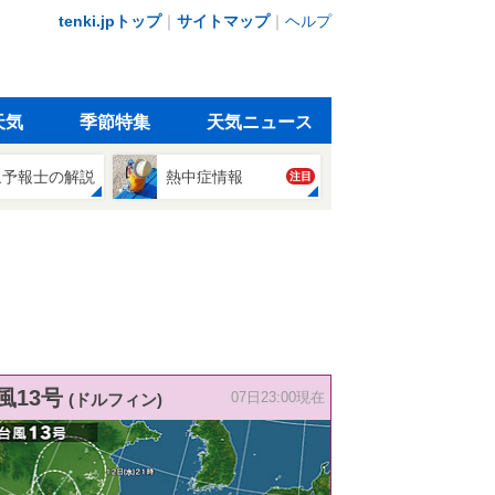
tenki.jpトップ
｜
サイトマップ
｜
ヘルプ
天気
季節特集
天気ニュース
象予報士の解説
熱中症情報
注目
風13号
(ドルフィン)
07日23:00現在