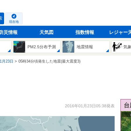
索
現在地
防災情報
天気図
指数情報
レジャー
PM2.5分布予測
地震情報
気
01月23日
05時34分頃発生した地震(最大震度3)
台
2016年01月23日05:38発表