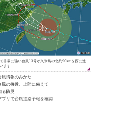
で非常に強い台風13号が久米島の北約90kmを西に進
います
台風情報のみかた
台風の接近、上陸に備えて
知る防災
アプリで台風進路予報を確認