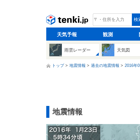
tenki.jp
検
天気予報
観測
雨雲レーダー
天気図
トップ
地震情報
過去の地震情報
2016年
地震情報