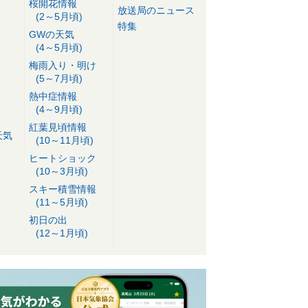
桜開花情報
放送局のニュース
(2～5月頃)
特集
GWの天気
(4～5月頃)
梅雨入り・明け
(5～7月頃)
熱中症情報
(4～9月頃)
紅葉見頃情報
天気
(10～11月頃)
ヒートショック
(10～3月頃)
スキー積雪情報
(11～5月頃)
初日の出
(12～1月頃)