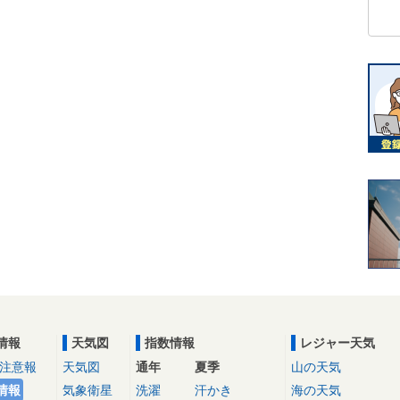
情報
天気図
指数情報
レジャー天気
注意報
天気図
通年
夏季
山の天気
情報
気象衛星
洗濯
汗かき
海の天気