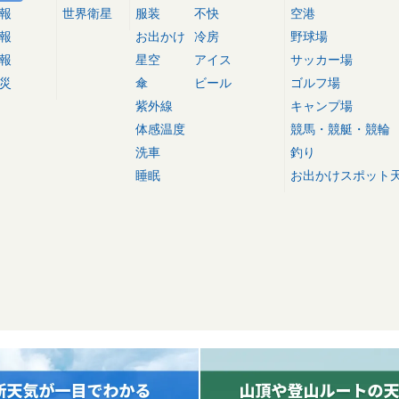
報
世界衛星
服装
不快
空港
報
お出かけ
冷房
野球場
報
星空
アイス
サッカー場
災
傘
ビール
ゴルフ場
紫外線
キャンプ場
体感温度
競馬・競艇・競輪
洗車
釣り
睡眠
お出かけスポット