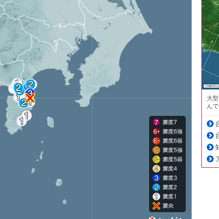
大型
んで