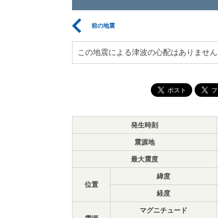
前の地震
この地震による津波の心配はありません
発生時刻
震源地
最大震度
緯度
位置
経度
マグニチュード