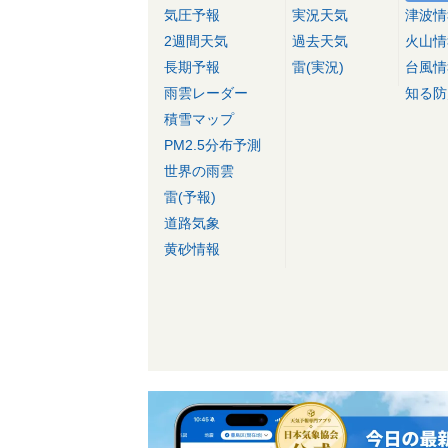
気圧予報
実況天気
津波情
2週間天気
過去天気
火山情
長期予報
雷(実況)
台風情
雨雲レーダー
知る防
積雪マップ
PM2.5分布予測
世界の雨雲
雷(予報)
道路気象
黄砂情報