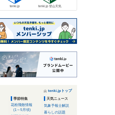
tenki.jp
tenki.jp 登山天気
tenki.jpトップ
季節特集
天気ニュース
花粉飛散情報
気象予報士解説
(1～5月頃)
暮らしの話題