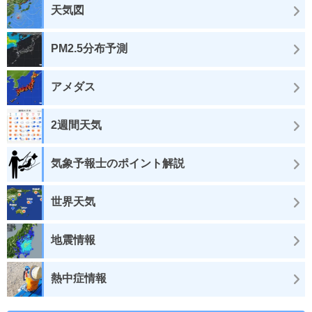
天気図
PM2.5分布予測
アメダス
2週間天気
気象予報士のポイント解説
世界天気
地震情報
熱中症情報