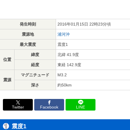
発生時刻
2016年01月15日 22時23分頃
震源地
浦河沖
最大震度
震度1
緯度
北緯 41.9度
位置
経度
東経 142.9度
マグニチュード
M3.2
震源
深さ
約50km
Twitter
Facebook
LINE
震度1