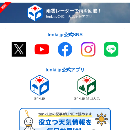
雨雲レーダーで雨を回避！
tenki.jp公式 天気予報アプリ
tenki.jp公式SNS
tenki.jp公式アプリ
tenki.jp
tenki.jp 登山天気