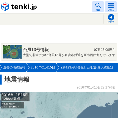
tenki.jp
検索
メニュー
現在地
台風13号情報
07日15:00現在
大型で非常に強い台風13号が名護市付近を西南西に進んでいます
過去の地震情報
2016年01月15日
22時23分頃発生した地震(最大震度1)
地震情報
2016年01月15日22:27発表