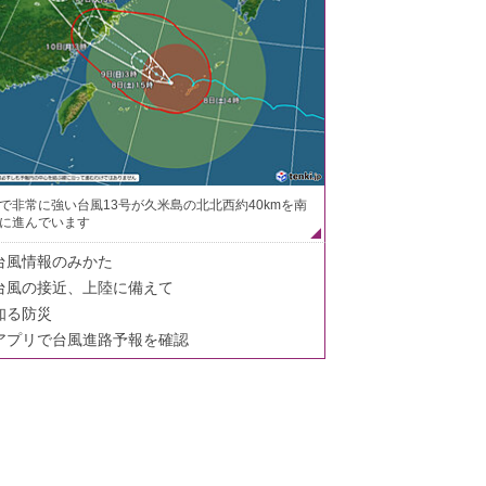
で非常に強い台風13号が久米島の北北西約40kmを南
に進んでいます
台風情報のみかた
台風の接近、上陸に備えて
知る防災
アプリで台風進路予報を確認