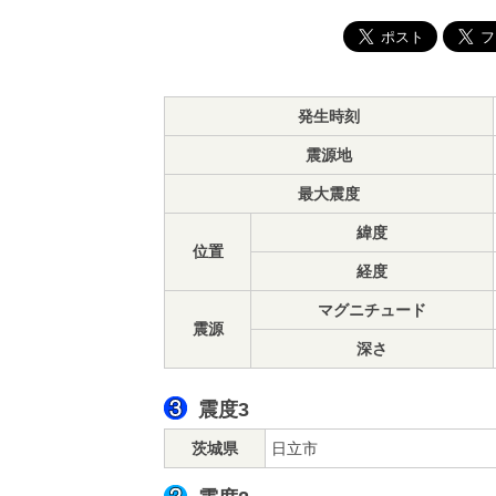
発生時刻
震源地
最大震度
緯度
位置
経度
マグニチュード
震源
深さ
震度3
茨城県
日立市