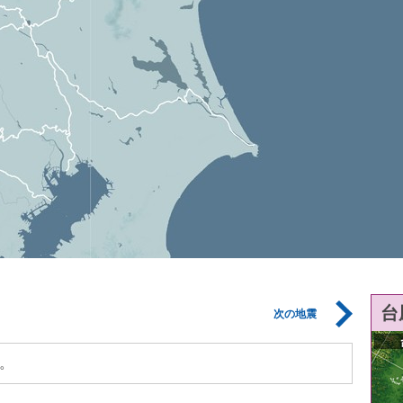
台
次の地震
。