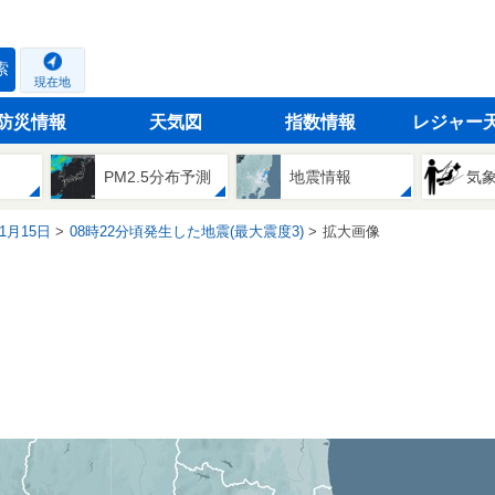
索
現在地
防災情報
天気図
指数情報
レジャー
PM2.5分布予測
地震情報
気
01月15日
08時22分頃発生した地震(最大震度3)
拡大画像