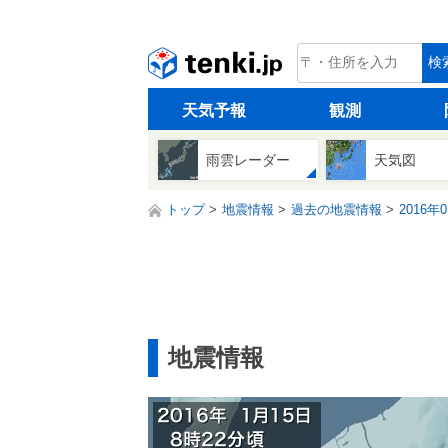
tenki.jp
検
天気予報
観測
雨雲レーダー
天気図
トップ
地震情報
過去の地震情報
2016年
地震情報