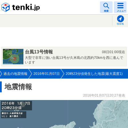
tenki.jp
検索
メニュー
現在地
台風13号情報
08日01:00現在
大型で非常に強い台風13号が久米島の北西約70kmを西に進んで
います
過去の地震情報
2016年01月07日
20時23分頃発生した地震(最大震度1)
地震情報
2016年01月07日20:27発表