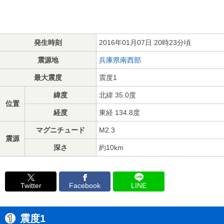
発生時刻
2016年01月07日 20時23分頃
震源地
兵庫県南西部
最大震度
震度1
緯度
北緯 35.0度
位置
経度
東経 134.8度
マグニチュード
M2.3
震源
深さ
約10km
Twitter
Facebook
LINE
震度1