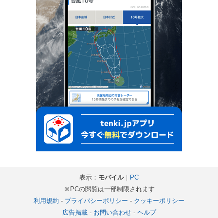
表示：
モバイル
｜
PC
※PCの閲覧は一部制限されます
利用規約
-
プライバシーポリシー
-
クッキーポリシー
広告掲載
-
お問い合わせ
-
ヘルプ