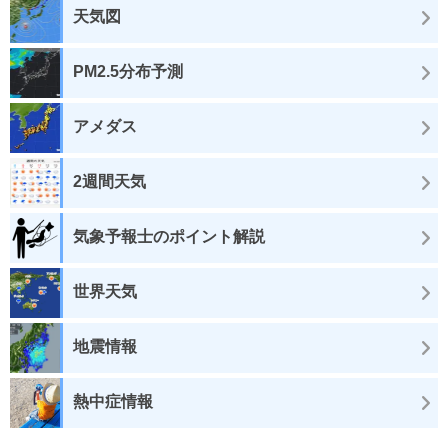
天気図
PM2.5分布予測
アメダス
2週間天気
気象予報士のポイント解説
世界天気
地震情報
熱中症情報