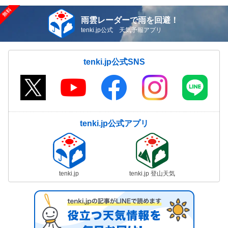
雨雲レーダーで雨を回避！
tenki.jp公式 天気予報アプリ
tenki.jp公式SNS
tenki.jp公式アプリ
tenki.jp
tenki.jp 登山天気