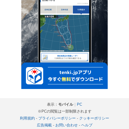
表示：
モバイル
｜
PC
※PCの閲覧は一部制限されます
利用規約
-
プライバシーポリシー
-
クッキーポリシー
広告掲載
-
お問い合わせ
-
ヘルプ