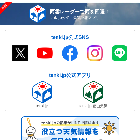
雨雲レーダーで雨を回避！
tenki.jp公式 天気予報アプリ
tenki.jp公式SNS
tenki.jp公式アプリ
tenki.jp
tenki.jp 登山天気