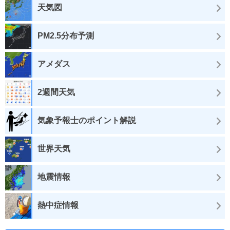
天気図
PM2.5分布予測
アメダス
2週間天気
気象予報士のポイント解説
世界天気
地震情報
熱中症情報