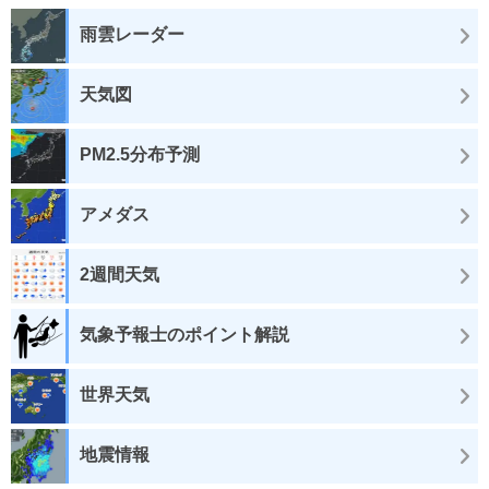
雨雲レーダー
天気図
PM2.5分布予測
アメダス
2週間天気
気象予報士のポイント解説
世界天気
地震情報