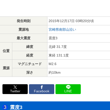
発生時刻
2015年12月17日 03時20分頃
震源地
宮崎県南部山沿い
最大震度
震度3
緯度
北緯 31.7度
位置
経度
東経 131.1度
マグニチュード
M2.6
震源
深さ
約10km
Twitter
Facebook
LINE
震度3