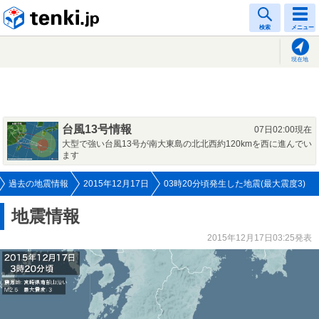
tenki.jp
検索
メニュー
現在地
台風13号情報
07日02:00現在
大型で強い台風13号が南大東島の北北西約120kmを西に進んでい
ます
過去の地震情報
2015年12月17日
03時20分頃発生した地震(最大震度3)
地震情報
2015年12月17日03:25発表