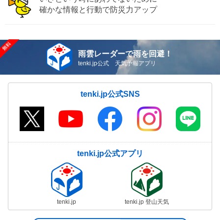
確かな情報と行動で防災力アップ
雨雲レーダーで雨を回避！
tenki.jp公式 天気予報アプリ
tenki.jp公式SNS
tenki.jp公式アプリ
tenki.jp
tenki.jp 登山天気