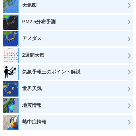
天気図
PM2.5分布予測
アメダス
2週間天気
気象予報士のポイント解説
世界天気
地震情報
熱中症情報