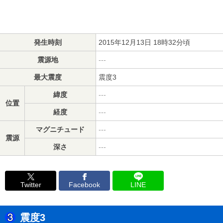
発生時刻
2015年12月13日 18時32分頃
震源地
---
最大震度
震度3
緯度
---
位置
経度
---
マグニチュード
---
震源
深さ
---
Twitter
Facebook
LINE
震度3