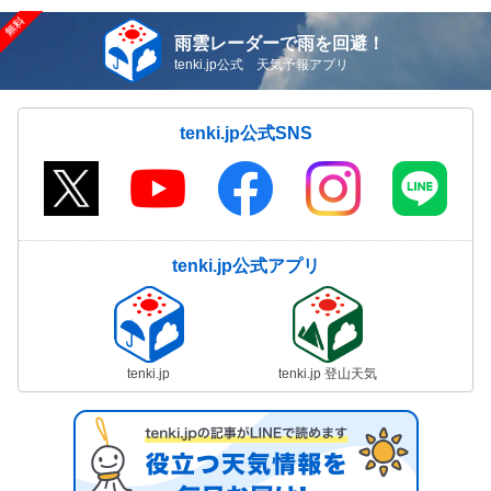
雨雲レーダーで雨を回避！
tenki.jp公式 天気予報アプリ
tenki.jp公式SNS
tenki.jp公式アプリ
tenki.jp
tenki.jp 登山天気