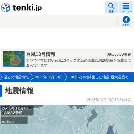
tenki.jp
検索
メニュー
現在地
台風13号情報
09日00:00現在
大型で非常に強い台風13号が久米島の西北西約260kmを西北西に
進んでいます
過去の地震情報
2015年12月13日
18時32分頃発生した地震(最大震度3)
地震情報
2015年12月13日18:34発表