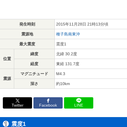
発生時刻
2015年11月28日 21時13分頃
震源地
種子島南東沖
最大震度
震度1
緯度
北緯 30.2度
位置
経度
東経 131.7度
マグニチュード
M4.3
震源
深さ
約10km
Twitter
Facebook
LINE
震度1