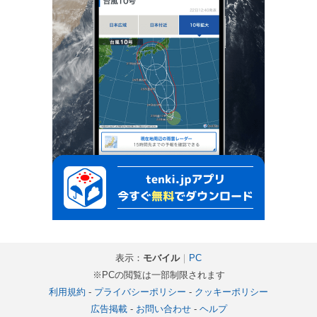
表示：
モバイル
｜
PC
※PCの閲覧は一部制限されます
利用規約
-
プライバシーポリシー
-
クッキーポリシー
広告掲載
-
お問い合わせ
-
ヘルプ