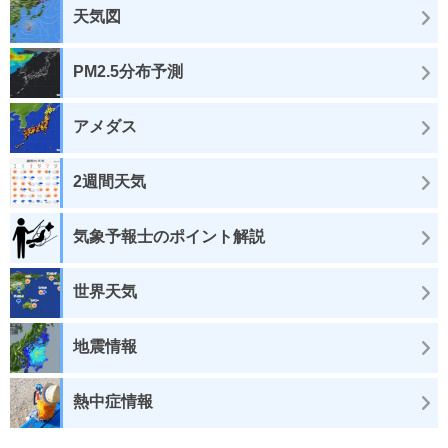
天気図
PM2.5分布予測
アメダス
2週間天気
気象予報士のポイント解説
世界天気
地震情報
熱中症情報