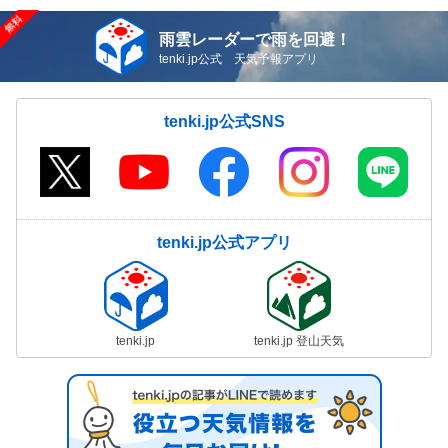
雨雲レーダーで雨を回避！
tenki.jp公式 天気予報アプリ
tenki.jp公式SNS
tenki.jp公式アプリ
tenki.jp
tenki.jp 登山天気