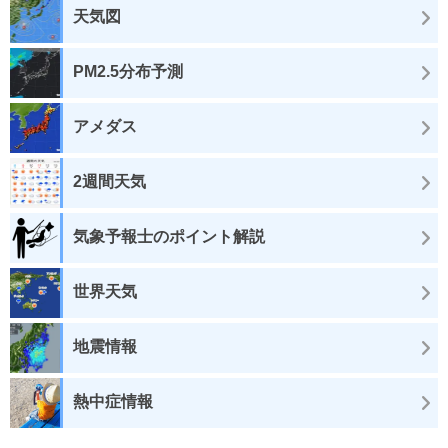
天気図
PM2.5分布予測
アメダス
2週間天気
気象予報士のポイント解説
世界天気
地震情報
熱中症情報