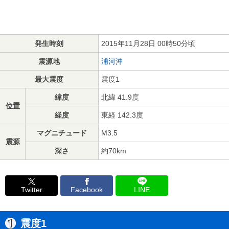
発生時刻
2015年11月28日 00時50分頃
震源地
浦河沖
最大震度
震度1
緯度
北緯 41.9度
位置
経度
東経 142.3度
マグニチュード
M3.5
震源
深さ
約70km
Twitter
Facebook
LINE
震度1