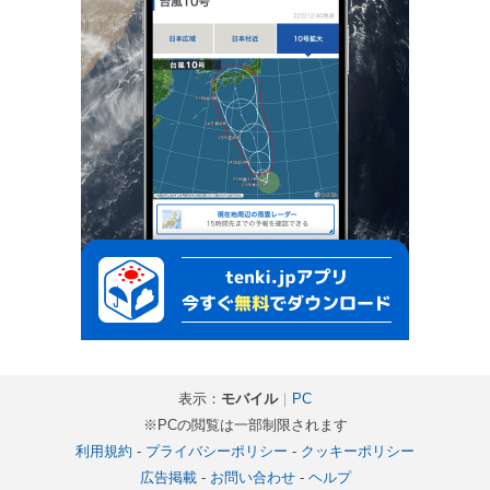
表示：
モバイル
｜
PC
※PCの閲覧は一部制限されます
利用規約
-
プライバシーポリシー
-
クッキーポリシー
広告掲載
-
お問い合わせ
-
ヘルプ