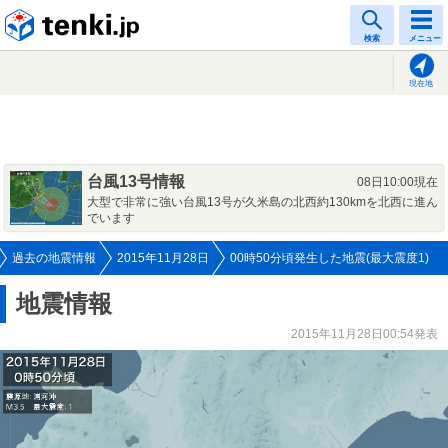
tenki.jp
検索
メニュー
現在地
台風13号情報
08日10:00現在
大型で非常に強い台風13号が久米島の北西約130kmを北西に進ん
でいます
過去の地震情報
2015年11月28日
00時50分頃発生した地震(最大震度1)
地震情報
2015年11月28日00:54発表