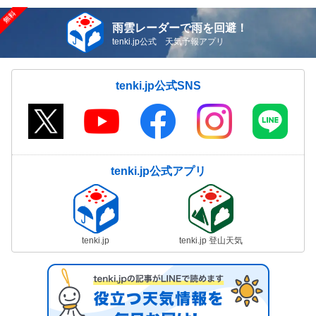
雨雲レーダーで雨を回避！
tenki.jp公式 天気予報アプリ
tenki.jp公式SNS
tenki.jp公式アプリ
tenki.jp
tenki.jp 登山天気