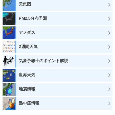
天気図
PM2.5分布予測
アメダス
2週間天気
気象予報士のポイント解説
世界天気
地震情報
熱中症情報