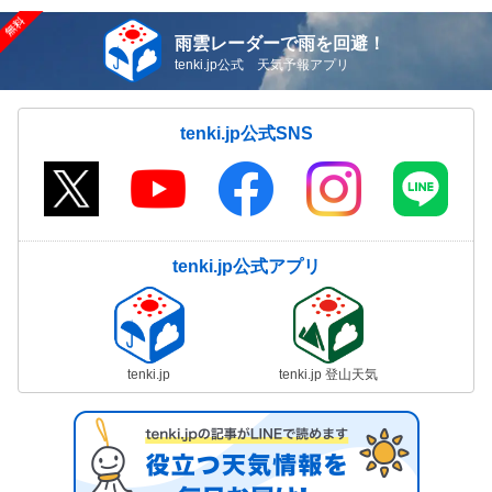
雨雲レーダーで雨を回避！
tenki.jp公式 天気予報アプリ
tenki.jp公式SNS
tenki.jp公式アプリ
tenki.jp
tenki.jp 登山天気