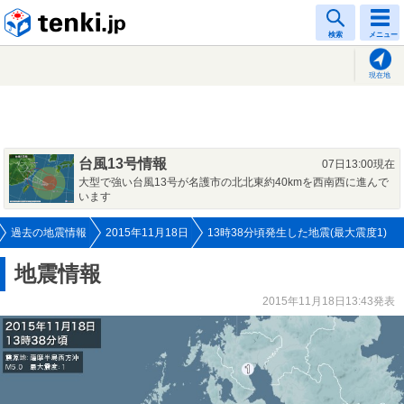
tenki.jp
検索
メニュー
現在地
台風13号情報
07日13:00現在
大型で強い台風13号が名護市の北北東約40kmを西南西に進んで
います
過去の地震情報
2015年11月18日
13時38分頃発生した地震(最大震度1)
地震情報
2015年11月18日13:43発表