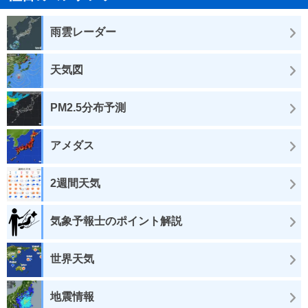
雨雲レーダー
天気図
PM2.5分布予測
アメダス
2週間天気
気象予報士のポイント解説
世界天気
地震情報