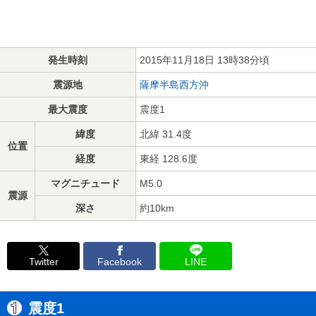
発生時刻
2015年11月18日 13時38分頃
震源地
薩摩半島西方沖
最大震度
震度1
緯度
北緯 31.4度
位置
経度
東経 128.6度
マグニチュード
M5.0
震源
深さ
約10km
Twitter
Facebook
LINE
震度1