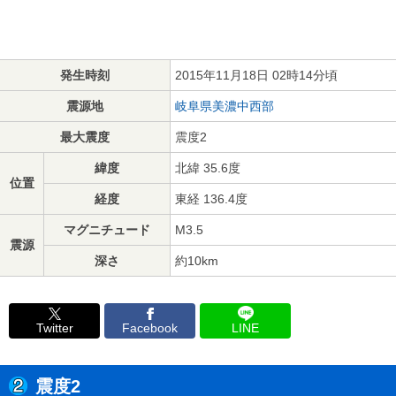
発生時刻
2015年11月18日 02時14分頃
震源地
岐阜県美濃中西部
最大震度
震度2
緯度
北緯 35.6度
位置
経度
東経 136.4度
マグニチュード
M3.5
震源
深さ
約10km
Twitter
Facebook
LINE
震度2