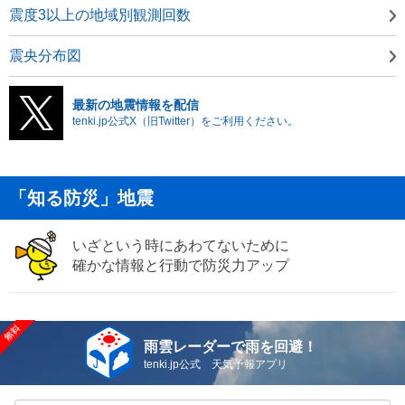
震度3以上の地域別観測回数
震央分布図
最新の地震情報を配信
tenki.jp公式X（旧Twitter）をご利用ください。
「知る防災」地震
いざという時にあわてないために
確かな情報と行動で防災力アップ
雨雲レーダーで雨を回避！
tenki.jp公式 天気予報アプリ