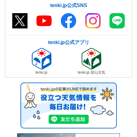
tenki.jp公式SNS
tenki.jp公式アプリ
tenki.jp
tenki.jp 登山天気