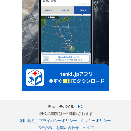
表示：
モバイル
｜
PC
※PCの閲覧は一部制限されます
利用規約
-
プライバシーポリシー
-
クッキーポリシー
広告掲載
-
お問い合わせ
-
ヘルプ