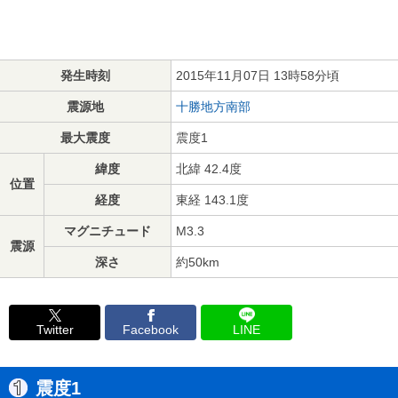
発生時刻
2015年11月07日 13時58分頃
震源地
十勝地方南部
最大震度
震度1
緯度
北緯 42.4度
位置
経度
東経 143.1度
マグニチュード
M3.3
震源
深さ
約50km
Twitter
Facebook
LINE
震度1