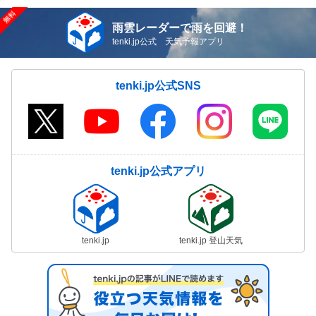
雨雲レーダーで雨を回避！
tenki.jp公式 天気予報アプリ
tenki.jp公式SNS
tenki.jp公式アプリ
tenki.jp
tenki.jp 登山天気