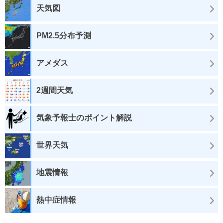
天気図
PM2.5分布予測
アメダス
2週間天気
気象予報士のポイント解説
世界天気
地震情報
熱中症情報