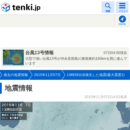
tenki.jp
検索
メニュー
現在地
台風13号情報
07日04:00現在
大型で強い台風13号が沖永良部島の東南東約160kmを西に進んで
います
過去の地震情報
2015年11月07日
13時58分頃発生した地震(最大震度1)
地震情報
2015年11月07日14:02発表