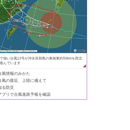
で強い台風13号が沖永良部島の東南東約50kmを西北
進んでいます
台風情報のみかた
台風の接近、上陸に備えて
知る防災
アプリで台風進路予報を確認