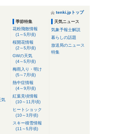
tenki.jpトップ
季節特集
天気ニュース
花粉飛散情報
気象予報士解説
(1～5月頃)
暮らしの話題
桜開花情報
放送局のニュース
(2～5月頃)
特集
GWの天気
(4～5月頃)
梅雨入り・明け
(5～7月頃)
熱中症情報
(4～9月頃)
紅葉見頃情報
天気
(10～11月頃)
ヒートショック
(10～3月頃)
スキー積雪情報
(11～5月頃)