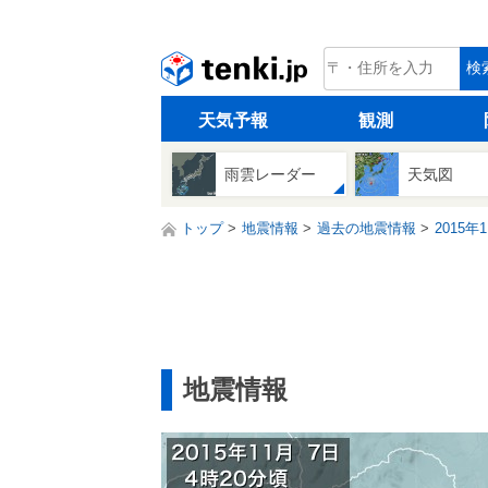
tenki.jp
検
天気予報
観測
雨雲レーダー
天気図
トップ
地震情報
過去の地震情報
2015年
地震情報