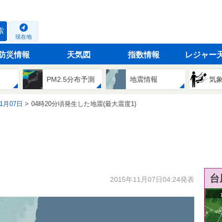
索
現在地
防災情報
天気図
指数情報
レジャー
PM2.5分布予測
地震情報
気
11月07日
04時20分頃発生した地震(最大震度1)
台
2015年11月07日04:24発表