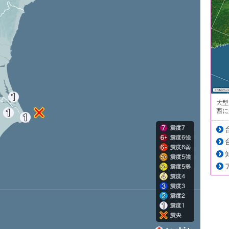
大型
西に