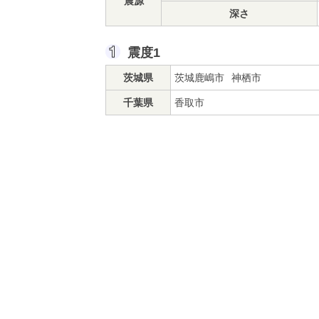
震源
深さ
震度1
茨城県
茨城鹿嶋市
神栖市
千葉県
香取市