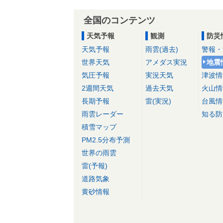
全国のコンテンツ
天気予報
観測
防災
天気予報
雨雲(過去)
警報・
世界天気
アメダス実況
地震
気圧予報
実況天気
津波情
2週間天気
過去天気
火山情
長期予報
雷(実況)
台風情
雨雲レーダー
知る防
積雪マップ
PM2.5分布予測
世界の雨雲
雷(予報)
道路気象
黄砂情報