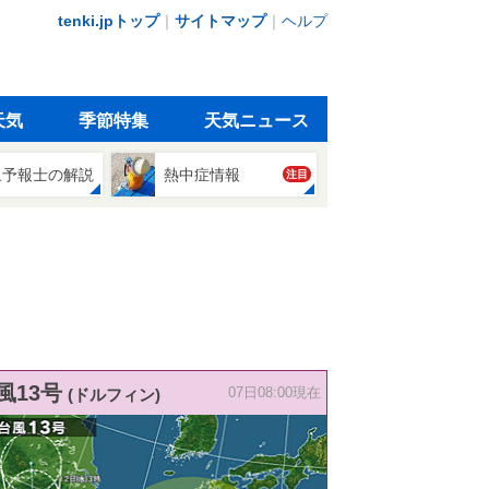
tenki.jpトップ
｜
サイトマップ
｜
ヘルプ
天気
季節特集
天気ニュース
象予報士の解説
熱中症情報
注目
風13号
(ドルフィン)
07日08:00現在