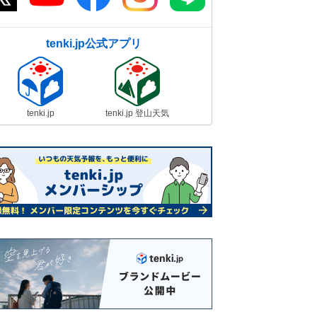
tenki.jp公式アプリ
tenki.jp
tenki.jp 登山天気