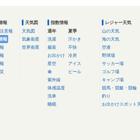
情報
天気図
指数情報
レジャー天気
注意報
天気図
通年
夏季
山の天気
情報
気象衛星
洗濯
汗かき
海の天気
報
世界衛星
服装
不快
空港
報
お出かけ
冷房
野球場
報
星空
アイス
サッカー場
災
傘
ビール
ゴルフ場
紫外線
キャンプ場
体感温度
競馬・競艇・競輪
洗車
釣り
睡眠
お出かけスポット