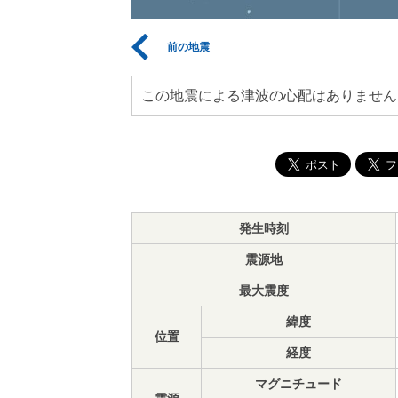
前の地震
この地震による津波の心配はありません
発生時刻
震源地
最大震度
緯度
位置
経度
マグニチュード