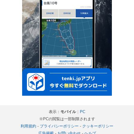
表示：
モバイル
｜
PC
※PCの閲覧は一部制限されます
利用規約
-
プライバシーポリシー
-
クッキーポリシー
広告掲載
-
お問い合わせ
-
ヘルプ