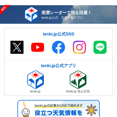
雨雲レーダーで雨を回避！
tenki.jp公式 天気予報アプリ
tenki.jp公式SNS
tenki.jp公式アプリ
tenki.jp
tenki.jp 登山天気