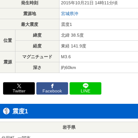
発生時刻
2015年10月21日 14時11分頃
震源地
宮城県沖
最大震度
震度1
緯度
北緯 38.5度
位置
経度
東経 141.9度
マグニチュード
M3.6
震源
深さ
約60km
Twitter
Facebook
LINE
震度1
岩手県
住田町
一関市