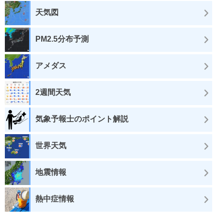
天気図
PM2.5分布予測
アメダス
2週間天気
気象予報士のポイント解説
世界天気
地震情報
熱中症情報