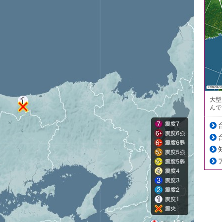
大型
んで