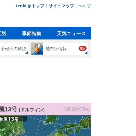
tenki.jpトップ
｜
サイトマップ
｜
ヘルプ
天気
季節特集
天気ニュース
象予報士の解説
熱中症情報
注目
風13号
(ドルフィン)
06日20:00現在