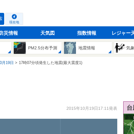
索
現在地
防災情報
天気図
指数情報
レジャー
PM2.5分布予測
地震情報
気
10月19日
17時07分頃発生した地震(最大震度1)
台
2015年10月19日17:11発表