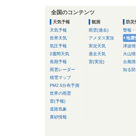
全国のコンテンツ
天気予報
観測
防災
天気予報
雨雲(過去)
警報・
世界天気
アメダス実況
地震
気圧予報
実況天気
津波情
2週間天気
過去天気
火山情
長期予報
雷(実況)
台風情
雨雲レーダー
知る防
積雪マップ
PM2.5分布予測
世界の雨雲
雷(予報)
道路気象
黄砂情報