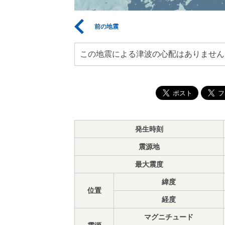
前の地震
この地震による津波の心配はありません
発生時刻
震源地
最大震度
緯度
位置
経度
マグニチュード