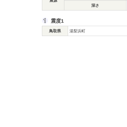
震源
深さ
震度1
鳥取県
湯梨浜町