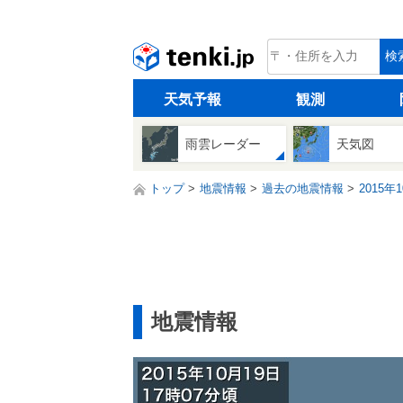
tenki.jp
検
天気予報
観測
雨雲レーダー
天気図
トップ
地震情報
過去の地震情報
2015年
地震情報