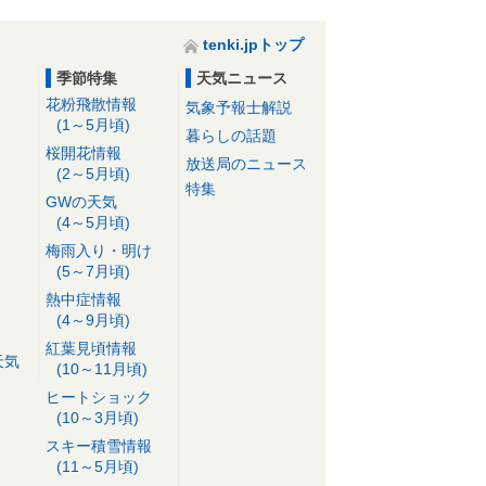
tenki.jpトップ
季節特集
天気ニュース
花粉飛散情報
気象予報士解説
(1～5月頃)
暮らしの話題
桜開花情報
放送局のニュース
(2～5月頃)
特集
GWの天気
(4～5月頃)
梅雨入り・明け
(5～7月頃)
熱中症情報
(4～9月頃)
紅葉見頃情報
天気
(10～11月頃)
ヒートショック
(10～3月頃)
スキー積雪情報
(11～5月頃)