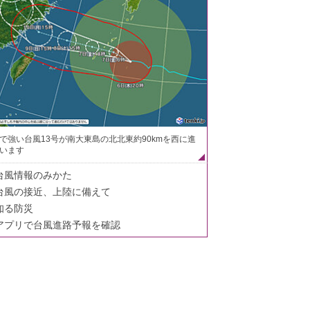
で強い台風13号が南大東島の北北東約90kmを西に進
います
台風情報のみかた
台風の接近、上陸に備えて
知る防災
アプリで台風進路予報を確認