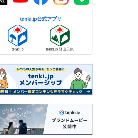
tenki.jp公式アプリ
tenki.jp
tenki.jp 登山天気