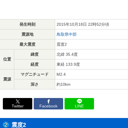
発生時刻
2015年10月18日 22時52分頃
震源地
鳥取県中部
最大震度
震度2
緯度
北緯 35.4度
位置
経度
東経 133.9度
マグニチュード
M2.4
震源
深さ
約10km
Twitter
Facebook
LINE
震度2