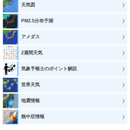
天気図
PM2.5分布予測
アメダス
2週間天気
気象予報士のポイント解説
世界天気
地震情報
熱中症情報