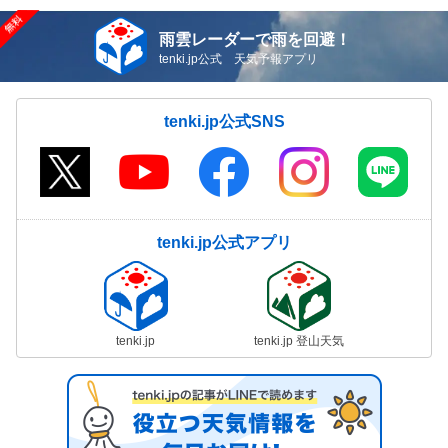
雨雲レーダーで雨を回避！
tenki.jp公式 天気予報アプリ
tenki.jp公式SNS
tenki.jp公式アプリ
tenki.jp
tenki.jp 登山天気