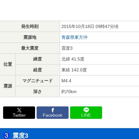
発生時刻
2015年10月18日 09時47分頃
震源地
青森県東方沖
最大震度
震度3
緯度
北緯 41.5度
位置
経度
東経 142.0度
マグニチュード
M4.4
震源
深さ
約70km
Twitter
Facebook
LINE
震度3