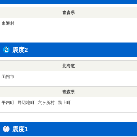
青森県
東通村
震度2
北海道
函館市
青森県
平内町
野辺地町
六ヶ所村
階上町
震度1