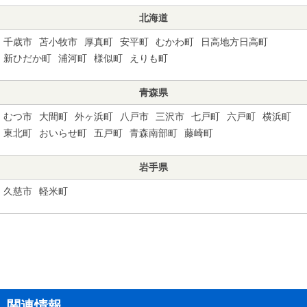
北海道
千歳市
苫小牧市
厚真町
安平町
むかわ町
日高地方日高町
新ひだか町
浦河町
様似町
えりも町
青森県
むつ市
大間町
外ヶ浜町
八戸市
三沢市
七戸町
六戸町
横浜町
東北町
おいらせ町
五戸町
青森南部町
藤崎町
岩手県
久慈市
軽米町
関連情報