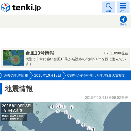
tenki.jp
検索
メニュー
現在地
台風13号情報
07日18:00現在
大型で非常に強い台風13号が名護市の北約50kmを西に進んでい
ます
過去の地震情報
2015年10月18日
09時47分頃発生した地震(最大震度3)
地震情報
2015年10月18日09:52発表