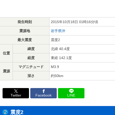
発生時刻
2015年10月18日 01時16分頃
震源地
岩手県沖
最大震度
震度2
緯度
北緯 40.4度
位置
経度
東経 142.1度
マグニチュード
M3.9
震源
深さ
約50km
Twitter
Facebook
LINE
震度2