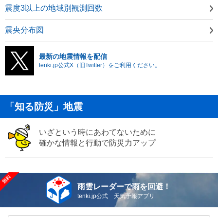
震度3以上の地域別観測回数
震央分布図
最新の地震情報を配信
tenki.jp公式X（旧Twitter）をご利用ください。
「知る防災」地震
いざという時にあわてないために
確かな情報と行動で防災力アップ
雨雲レーダーで雨を回避！
tenki.jp公式 天気予報アプリ