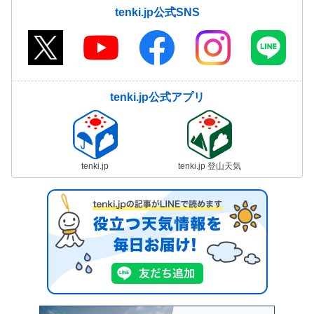
tenki.jp公式SNS
tenki.jp公式アプリ
tenki.jp
tenki.jp 登山天気