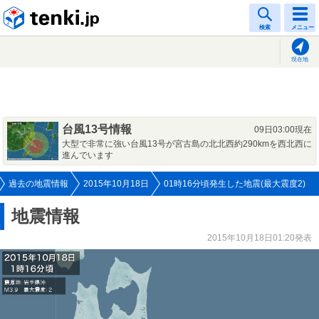
tenki.jp
検索
メニュー
現在地
台風13号情報
09日03:00現在
大型で非常に強い台風13号が宮古島の北北西約290kmを西北西に
進んでいます
過去の地震情報
2015年10月18日
01時16分頃発生した地震(最大震度2)
地震情報
2015年10月18日01:20発表