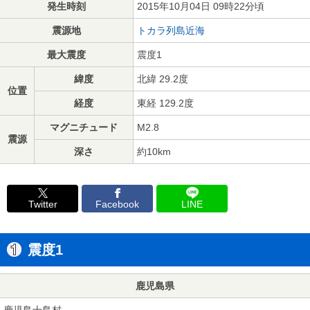
発生時刻
2015年10月04日 09時22分頃
震源地
トカラ列島近海
最大震度
震度1
緯度
北緯 29.2度
位置
経度
東経 129.2度
マグニチュード
M2.8
震源
深さ
約10km
Twitter
Facebook
LINE
震度1
鹿児島県
鹿児島十島村