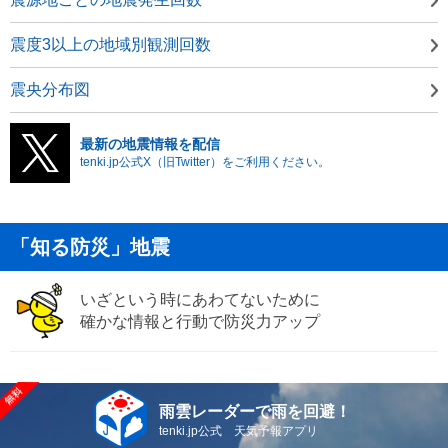
震度3以上の地域別観測回数
震央分布図
最新の地震情報を配信
tenki.jp公式X（旧Twitter）をご利用ください。
「知る防災」地震
いざという時にあわてないために
確かな情報と行動で防災力アップ
雨雲レーダーで雨を回避！
tenki.jp公式 天気予報アプリ