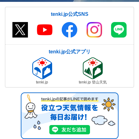
tenki.jp公式SNS
tenki.jp公式アプリ
tenki.jp
tenki.jp 登山天気